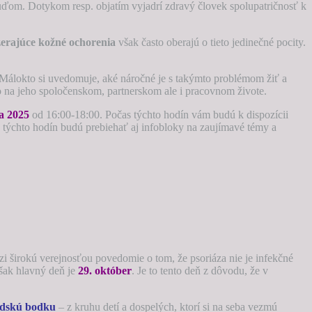
uďom. Dotykom resp. objatím vyjadrí zdravý človek spolupatričnosť k
erajúce kožné ochorenia
však často oberajú o tieto jedinečné pocity.
 Málokto si uvedomuje, aké náročné je s takýmto problémom žiť a
o na jeho spoločenskom, partnerskom ale i pracovnom živote.
a 2025
od 16:00-18:00. Počas týchto hodín vám budú k dispozícii
týchto hodín budú prebiehať aj infobloky na zaujímavé témy a
dzi širokú verejnosťou povedomie o tom, že psoriáza nie je infekčné
však hlavný deň je
29. október
. Je to tento deň z dôvodu, že v
udskú bodku
– z kruhu detí a dospelých, ktorí si na seba vezmú