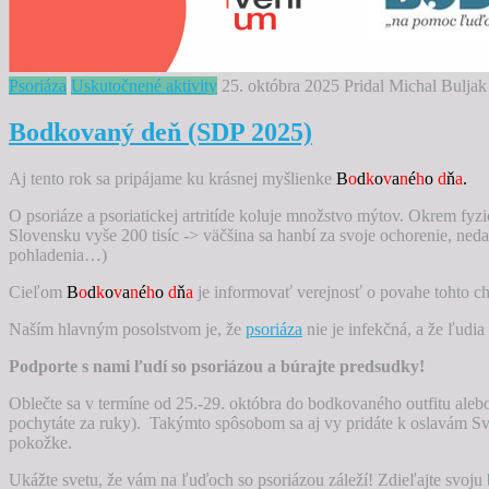
Psoriáza
Uskutočnené aktivity
25. októbra 2025
Pridal Michal Buljak
Bodkovaný deň (SDP 2025)
Aj tento rok sa pripájame ku krásnej myšlienke
B
o
d
k
o
v
a
n
é
h
o
d
ň
a
.
O psoriáze a psoriatickej artritíde koluje množstvo mýtov. Okrem fyzi
Slovensku vyše 200 tisíc -> väčšina sa hanbí za svoje ochorenie, ned
pohladenia…)
Cieľom
B
o
d
k
o
v
a
n
é
h
o
d
ň
a
je informovať verejnosť o povahe tohto chr
Naším hlavným posolstvom je, že
psoriáza
nie je infekčná, a že ľudi
Podporte s nami ľudí so psoriázou a búrajte predsudky!
Oblečte sa v termíne od 25.-29. októbra do bodkovaného outfitu aleb
pochytáte za ruky). Takýmto spôsobom sa aj vy pridáte k oslavám S
pokožke.
Ukážte svetu, že vám na ľuďoch so psoriázou záleží! Zdieľajte svo