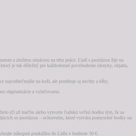
atom a zložitou situáciou na trhu práce. Ľudí s psoriázou žije na
ktorý je tak dôležitý pre každodenné povzbudenie (dotyky, objatia,
najviditeľnejšie na koži, ale postihuje aj nechty a kĺby.
bez stigmatizácie a vylučovania.
dielo (či už maľbu alebo vytvorte ľudskú veľkú bodku tým, že sa
júcich so psoriázou – ochorením, ktoré vytvára pomyselné bodky na
yhrajte nákupnú poukážku do Lidla v hodnote 50 €.