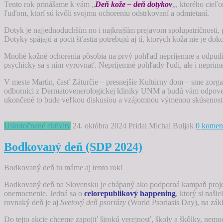
Tento rok prinášame k vám „
Deň kože – deň dotykov
„, ktorého cieľ
ľuďom, ktorí sú kvôli svojmu ochoreniu odstrkovaní a odmietaní.
Dotyk je najjednoduchším no i najkrajším prejavom spolupatričnosti, 
Dotyky spájajú a pocit šťastia potrebujú aj tí, ktorých koža nie je dok
Mnohé kožné ochorenia pôsobia na prvý pohľad nepríjemne a odpud
psychicky sa s ním vyrovnať. Nepríjemné pohľady ľudí, ale i neprime
V meste Martin, časť Záturčie – presnejšie Kultúrny dom – sme zorg
odborníci z Dermatovenerologickej kliniky UNM a budú vám odpoveda
ukončené to bude veľkou diskusiou a vzájomnou výmenou skúsenost
Uskutočnené aktivity
24. októbra 2024
Pridal Michal Buljak
0 komen
Bodkovaný deň (SDP 2024)
Bodkovaný deň tu máme aj tento rok!
Bodkovaný deň na Slovensku je chápaný ako podporná kampaň proj
onemocnenie. Jedná sa o
celorepublikový happening
, ktorý si naši
rovnaký deň je aj
Svetový deň psoriázy
(World Psoriasis Day), na zák
Do tejto akcie chceme zapojiť širokú verejnosť, školy a škôlky, nemoc