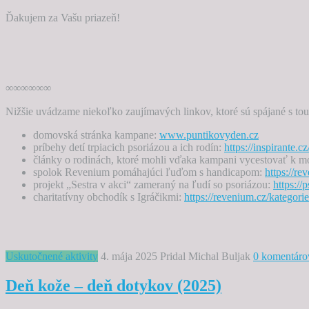
Ďakujem za Vašu priazeň!
∞∞∞∞∞∞
Nižšie uvádzame niekoľko zaujímavých linkov, ktoré sú spájané s tou
domovská stránka kampane:
www.puntikovyden.cz
príbehy detí trpiacich psoriázou a ich rodín:
https://inspirante.c
články o rodinách, ktoré mohli vďaka kampani vycestovať k m
spolok Revenium pomáhajúci ľuďom s handicapom:
https://re
projekt „Sestra v akci“ zameraný na ľudí so psoriázou:
https://
charitatívny obchodík s Igráčikmi:
https://revenium.cz/kategori
Uskutočnené aktivity
4. mája 2025
Pridal Michal Buljak
0 komentáro
Deň kože – deň dotykov (2025)