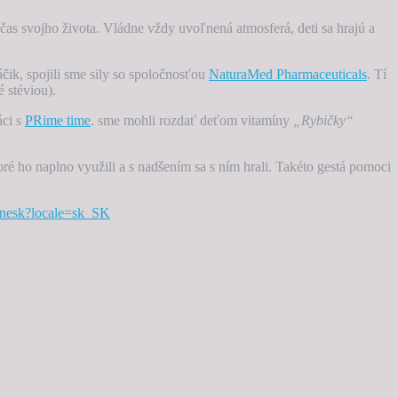
čas svojho života. Vládne vždy uvoľnená atmosferá, deti sa hrajú a
ik, spojili sme sily so spoločnosťou
NaturaMed Pharmaceuticals
. Tí
 stéviou).
áci s
PRime time
.
sme mohli rozdať deťom vitamíny
„Rybičky“
toré ho naplno využili a s nadšením sa s ním hrali. Takéto gestá pomoci
inesk?locale=sk_SK