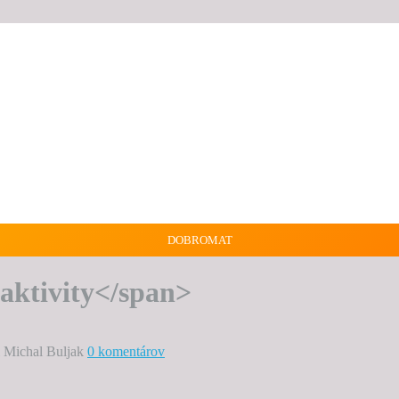
DOBROMAT
aktivity</span>
l Michal Buljak
0 komentárov