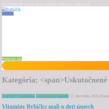
Združenie pre rodiny, deti a mládež s kožným ochorením
MENU
Podporte nás
Kategória: <span>Uskutočnené 
Overené / Odskúšané
Uskutočnené aktivity
12. decembra 2025
Prida
Vitamíny Rybičky mali u detí úspech