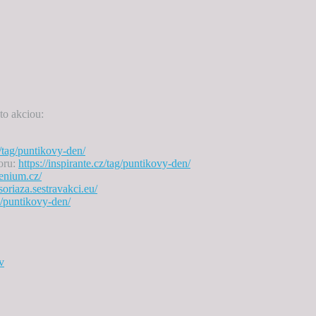
to akciou:
z/tag/puntikovy-den/
oru:
https://inspirante.cz/tag/puntikovy-den/
venium.cz/
psoriaza.sestravakci.eu/
e/puntikovy-den/
v