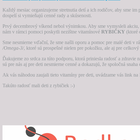
Každý mesiac organizujeme stretnutia detí a ich rodičov, aby sme im
dospelí si vymieňajú cenné rady a skúsenosti.
Prvý decembrový víkend nebol výnimkou. Aby sme vymysleli akciu, k
nám v rámci pomoci poskytli nezištne vitamínové
RYBIČKY
(ktoré 
Sme nesmierne vďační, že sme našli oporu a pomoc pre malé deti v r
/Omega-3/
, ktoré sú prospešné nielen pre pokožku, ale aj pre celkový 
Ďakujeme zo srdca za túto podporu, ktorá priniesla radosť a zdravie
sú pre nás aj pre deti nesmierne cenné a dokazujú, že spoločná snaha 
Ak vás náhodou zaujali tieto vitamíny pre deti, uvádzame vás link na
Takúto radosť mali deti z rybičiek :-)