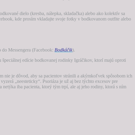
dkované dielo (kresba, nálepka, skladačka) alebo ako kolektív sa
cebook, kde prosím vkladajte svoje fotky v bodkovanom outfite alebo
o do Messengera (Facebook:
Bodkáčik
).
špeciálnej edície bodkovanej rodinky Igráčikov, ktorí majú oproti
m nie je dôvod, aby sa pacientov stránili a akýmkoľvek spôsobom ich
 vyzerá „neesteticky“. Psoriáza je už aj bez týchto excesov pre
etýka iba pacienta, ktorý tým trpí, ale aj jeho rodiny, ktorá s ním