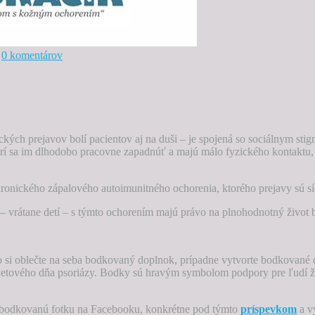
0 komentárov
ckých prejavov bolí pacientov aj na duši – je spojená so sociálnym stigm
arí sa im dlhodobo pracovne zapadnúť a majú málo fyzického kontaktu, 
onického zápalového autoimunitného ochorenia, ktorého prejavy sú síce 
a – vrátane detí – s týmto ochorením majú právo na plnohodnotný život 
o si oblečte na seba bodkovaný doplnok, prípadne vytvorte bodkované 
vetového dňa psoriázy. Bodky sú hravým symbolom podpory pre ľudí ži
ju bodkovanú fotku na Facebooku, konkrétne pod týmto
príspevkom
a v