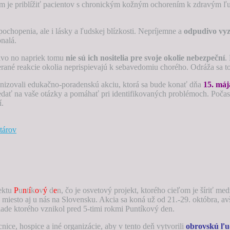
om je priblížiť pacientov s chronickým kožným ochorením k zdravým ľ
pochopenia, ale i lásky a ľudskej blízkosti. Nepríjemne a
odpudivo vyz
onalá.
ivo no napriek tomu
nie sú ich nositelia pre svoje okolie nebezpeční
.
rané reakcie okolia neprispievajú k sebavedomiu chorého. Odráža sa t
anizovali edukačno-poradenskú akciu, ktorá sa bude konať dňa
15. máj
ť na vaše otázky a pomáhať pri identifikovaných problémoch. Počas 
í.
tárov
ektu
P
u
n
t
í
k
o
v
ý
d
e
n
, čo je osvetový projekt, ktorého cieľom je šíriť me
el miesto aj u nás na Slovensku. Akcia sa koná už od 21.-29. októbra, a
lade ktorého vznikol pred 5-timi rokmi Puntíkový den.
nice, hospice a iné organizácie, aby v tento deň vytvorili
obrovskú ľ