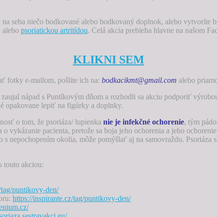
 na seba niečo bodkované alebo bodkovaný doplnok, alebo vytvoríte bo
u alebo
psoriatickou artritídou
. Celá akcia prebieha hlavne na našom Fa
KLIKNI SEM
ť fotky e-mailom, pošlite ich na:
bodkacikmt@gmail.com
alebo priam
zaujal nápad s Puntíkovým dňom a rozhodli sa akciu podporiť výrobou 
né opakovane lepiť na figúrky a doplnky.
sť o tom, že psoriáza/ lupienka
nie je infekčné ochorenie
, tým pádo
ka o vykázanie pacienta, pretože sa boja jeho ochorenia a jeho ochorenie
bo s nepochopením okolia, môže pomýšlať aj na samovraždu. Psoriáza sa n
 touto akciou:
z/tag/puntikovy-den/
oru:
https://inspirante.cz/tag/puntikovy-den/
venium.cz/
psoriaza.sestravakci.eu/