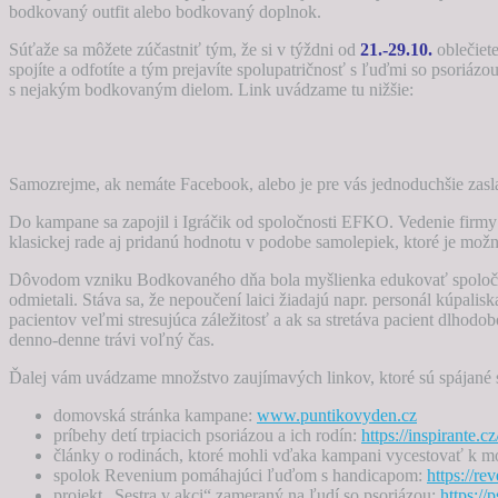
bodkovaný outfit alebo bodkovaný doplnok.
Súťaže sa môžete zúčastniť tým, že si v týždni od
21.-29.10.
oblečiete
spojíte a odfotíte a tým prejavíte spolupatričnosť s ľuďmi so psoriázo
s nejakým bodkovaným dielom. Link uvádzame tu nižšie:
Samozrejme, ak nemáte Facebook, alebo je pre vás jednoduchšie zasla
Do kampane sa zapojil i Igráčik od spoločnosti EFKO. Vedenie firmy 
klasickej rade aj pridanú hodnotu v podobe samolepiek, ktoré je mož
Dôvodom vzniku Bodkovaného dňa bola myšlienka edukovať spoločno
odmietali. Stáva sa, že nepoučení laici žiadajú napr. personál kúpalis
pacientov veľmi stresujúca záležitosť a ak sa stretáva pacient dlhodo
denno-denne trávi voľný čas.
Ďalej vám uvádzame množstvo zaujímavých linkov, ktoré sú spájané s
domovská stránka kampane:
www.puntikovyden.cz
príbehy detí trpiacich psoriázou a ich rodín:
https://inspirante.c
články o rodinách, ktoré mohli vďaka kampani vycestovať k m
spolok Revenium pomáhajúci ľuďom s handicapom:
https://re
projekt „Sestra v akci“ zameraný na ľudí so psoriázou:
https://