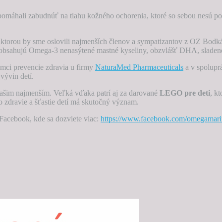
 pomáhali zabudnúť na tiahu kožného ochorenia, ktoré so sebou nesú po
torou by sme oslovili najmenších členov a sympatizantov z OZ Bodkáč
obsahujú Omega-3 nenasýtené mastné kyseliny, obzvlášť DHA, sladené
ámci prevencie zdravia u firmy
NaturaMed Pharmaceuticals
a v spolupr
vývin detí.
 našim najmenším. Veľká vďaka patrí aj za darované
LEGO pre deti
, k
o zdravie a šťastie detí má skutočný význam.
 Facebook, kde sa dozviete viac:
https://www.facebook.com/omegamar