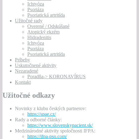
Ichtyóza
Psoriáza
Psoriatická artritída
Užitočné rady
Overené / Odskúšané
Atopický ekzém
Hidradenitis
Ichtyóza
Psoriáza
Psoriatická artritída
Príbehy
Uskutočnené aktivity
Nezaradené
Poradňa-> KORONAVÍRUS
Kontakt
Užitočné odkazy
Novinky z klubu českých partnerov:
https://spae.cz/
Rady a odborné články:
https://www.slovenskypacient.sk/
Medzinárodné aktivity spoločnosti IFPA:
https://ifpa-pso.com/