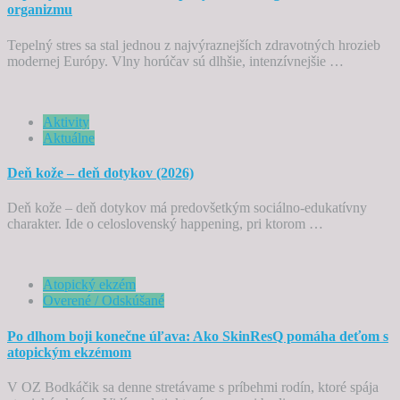
organizmu
Tepelný stres sa stal jednou z najvýraznejších zdravotných hrozieb
modernej Európy. Vlny horúčav sú dlhšie, intenzívnejšie …
Aktivity
Aktuálne
Deň kože – deň dotykov (2026)
Deň kože – deň dotykov má predovšetkým sociálno-edukatívny
charakter. Ide o celoslovenský happening, pri ktorom …
Atopický ekzém
Overené / Odskúšané
Po dlhom boji konečne úľava: Ako SkinResQ pomáha deťom s
atopickým ekzémom
V OZ Bodkáčik sa denne stretávame s príbehmi rodín, ktoré spája