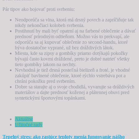
Pár tipov ako bojovať proti svrbeniu:
Neodporúča sa vlna, ktorá má drsný povrch a zapríčiňuje tak
nikdy nekončiaci kolobeh svrbenia.
Postihnutí by mali byť opatrní aj na farbené oblečenie a dávať
prednosť prírodným odtieňom. Možno vás to prekvapí, ale
odporúča sa aj kupovať oblečenie zo second-handu, ktoré
býva dostatočne vyprané, už bez dráždivých látok.
Miesta, kde sa zipsy a gombíky priamo dotýkajú pokožky
bývajú často kovmi dráždené, preto je dobré natrieť všetky
tieto gombíky lakom na nechty.
Nevhodná je tiež drsná posteľná bielizeň a froté, je vhodné
zakúpiť bavlnené oblečenie, ktoré rýchlo vstrebáva pot a
chráni pokožku pred svrbením.
Dobre sa starajte aj o svoje chodidlá, vyvarujte sa dráždivých
materiálov a dajte prednosť koženej a plátennej obuvi pred
syntetickými športovými topánkami.
Aktuálne
Užitočné rady
Tepelný stres: ako rastúce teploty menia fungovanie nášho