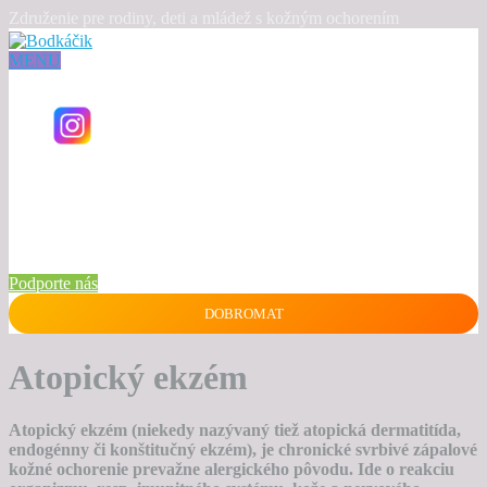
Združenie pre rodiny, deti a mládež s kožným ochorením
MENU
Podporte nás
DOBROMAT
Atopický ekzém
Atopický ekzém (niekedy nazývaný tiež atopická dermatitída,
endogénny či konštitučný ekzém), je chronické svrbivé zápalové
kožné ochorenie prevažne alergického pôvodu. Ide o reakciu