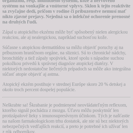
organizmu, resp. imunitného systému, kože a nervového
systému na vonkajšie a vnútorné vplyvy. Sklon k tejto reaktivite
sa zvyčajne dedí, pričom v rodine či príbuzenstve nemusí mať
nikto zjavné prejavy. Nejedná sa o infekčné ochorenie prenosné
na druhých ľudí.
Zápal u atopického ekzému môže byť spôsobený nielen alergickou
reakciou, ale aj nealergickou, napríklad suchosťou kože.
Súčasne s atopickou dermatitídou sa môžu objaviť poruchy aj na
príbuznom hraničnom orgáne, na sliznici. Sú to chronické nádchy,
bronchitídy a tiež zápaly spojiviek, ktoré spolu s nápadne suchou
pokožkou privedú k správnej diagnóze atopickej diatézy. V
niektorých nedostatočne liečených prípadoch sa môže ako integrálna
súčasť atopie objaviť aj astma.
Atopický ekzém postihuje v strednej Európe skoro 20 % detskej a
okolo troch percent dospelej populácie.
Neškrabte sa! Škrabanie je podmienené neovládateľným reflexom,
ktorého signál pochádza z mozgu. Úľavu môžu poskytnúť len
protizápalové lieky s imunosupresívnym účinkom. Tých je našťastie
na našom farmakologickom trhu dostatok, ale nie sú bez niektorých
nebezpečných vedľajších reakcií, a preto je potrebné ich užívať len
z rúk odborníkov.