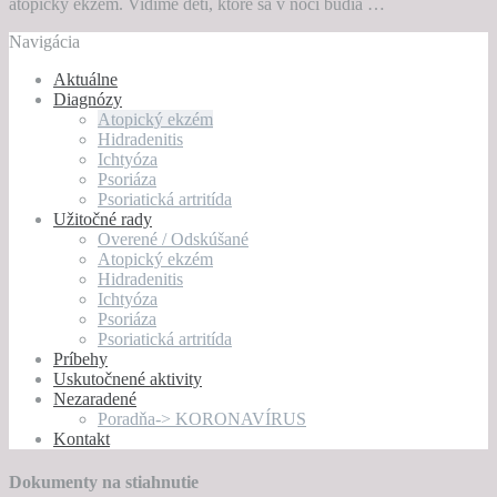
atopický ekzém. Vidíme deti, ktoré sa v noci budia …
Navigácia
Aktuálne
Diagnózy
Atopický ekzém
Hidradenitis
Ichtyóza
Psoriáza
Psoriatická artritída
Užitočné rady
Overené / Odskúšané
Atopický ekzém
Hidradenitis
Ichtyóza
Psoriáza
Psoriatická artritída
Príbehy
Uskutočnené aktivity
Nezaradené
Poradňa-> KORONAVÍRUS
Kontakt
Dokumenty na stiahnutie