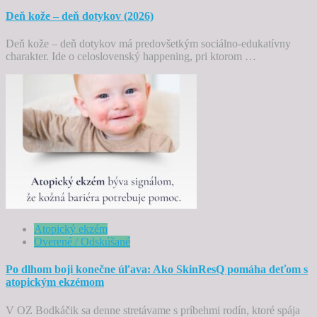
Deň kože – deň dotykov (2026)
Deň kože – deň dotykov má predovšetkým sociálno-edukatívny
charakter. Ide o celoslovenský happening, pri ktorom …
Atopický ekzém
Overené / Odskúšané
Po dlhom boji konečne úľava: Ako SkinResQ pomáha deťom s
atopickým ekzémom
V OZ Bodkáčik sa denne stretávame s príbehmi rodín, ktoré spája