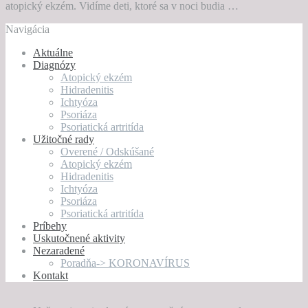
atopický ekzém. Vidíme deti, ktoré sa v noci budia …
Navigácia
Aktuálne
Diagnózy
Atopický ekzém
Hidradenitis
Ichtyóza
Psoriáza
Psoriatická artritída
Užitočné rady
Overené / Odskúšané
Atopický ekzém
Hidradenitis
Ichtyóza
Psoriáza
Psoriatická artritída
Príbehy
Uskutočnené aktivity
Nezaradené
Poradňa-> KORONAVÍRUS
Kontakt