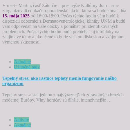
V meste Martin, časť Záturčie – presnejšie Kultúrny dom – sme
zorganizovali edukačno-poradenskú akciu, ktorá sa bude konať dňa
15. mája 2025
od 16:00-18:00. Počas týchto hodín vám budú k
dispozícii odborníci z Dermatovenerologickej kliniky UNM a budú
vám odpovedať na vaše otázky a pomáhať pri identifikovaných
problémoch. Počas týchto hodín budú prebiehať aj infobloky na
zaujímavé témy a ukončené to bude veľkou diskusiou a vzájomnou
výmenou skúseností.
Aktuálne
Užitočné rady
Tepelný stres: ako rastúce teploty menia fungovanie nášho
organizmu
Tepelný stres sa stal jednou z najvýraznejších zdravotných hrozieb
modernej Európy. Vlny horúčav sú dlhšie, intenzívnejšie …
Aktivity
Aktuálne