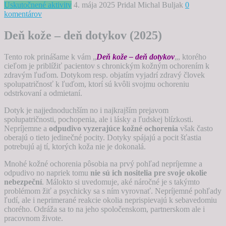
Uskutočnené aktivity
4. mája 2025
Pridal Michal Buljak
0
komentárov
Deň kože – deň dotykov (2025)
Tento rok prinášame k vám „
Deň kože – deň dotykov
„, ktorého
cieľom je priblížiť pacientov s chronickým kožným ochorením k
zdravým ľuďom. Dotykom resp. objatím vyjadrí zdravý človek
spolupatričnosť k ľuďom, ktorí sú kvôli svojmu ochoreniu
odstrkovaní a odmietaní.
Dotyk je najjednoduchším no i najkrajším prejavom
spolupatričnosti, pochopenia, ale i lásky a ľudskej blízkosti.
Nepríjemne a
odpudivo vyzerajúce kožné ochorenia
však často
oberajú o tieto jedinečné pocity. Dotyky spájajú a pocit šťastia
potrebujú aj tí, ktorých koža nie je dokonalá.
Mnohé kožné ochorenia pôsobia na prvý pohľad nepríjemne a
odpudivo no napriek tomu
nie sú ich nositelia pre svoje okolie
nebezpeční
. Málokto si uvedomuje, aké náročné je s takýmto
problémom žiť a psychicky sa s ním vyrovnať. Nepríjemné pohľady
ľudí, ale i neprimerané reakcie okolia neprispievajú k sebavedomiu
chorého. Odráža sa to na jeho spoločenskom, partnerskom ale i
pracovnom živote.