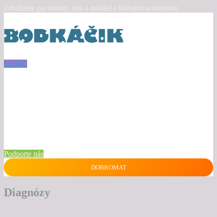
Združenie pre rodiny, deti a mládež s kožným ochorením
MENU
Podporte nás
DOBROMAT
Diagnózy