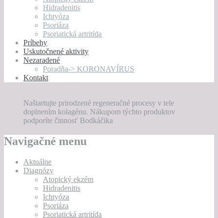
Hidradenitis
Ichtyóza
Psoriáza
Psoriatická artritída
Príbehy
Uskutočnené aktivity
Nezaradené
Poradňa-> KORONAVÍRUS
Kontakt
Naštartujte prirodzené regeneračné procesy v tele
doplnením kolagénu. Nákupom týchto produktov
podporíte činnosť Bodkáčika
Navigačné menu
Aktuálne
Diagnózy
Atopický ekzém
Hidradenitis
Ichtyóza
Psoriáza
Psoriatická artritída