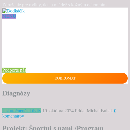
Združenie pre rodiny, deti a mládež s kožným ochorením
MENU
Podporte nás
DOBROMAT
Diagnózy
Uskutočnené aktivity
19. októbra 2024
Pridal Michal Buljak
0
komentárov
Projekt: Športuj s nami /Program