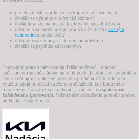
DOSIAHNUTÉ CIELE:
projekt zlepšil koordinačné schopnosti zúčastnených
zlepšila sa výkonnosť a fyzická zdatnosť
dosiahla sa zmena postoja k zdravému spôsobu života
odstránila sa bariéra a strach rodičov, že dieťa s
kožným
ochorením
nemôže cvičiť
odstránili sa zábrany ísť do nového kolektívu
zlepšila sa psychika zúčastnených
Touto spoluprácou nám vznikla ďalšia možnosť – umožniť
zúčastneným sa zúčastňovať na tréningoch aj naďalej za symbolickú
cenu. Tréningové oblečenie pre deti z problémových rodín deti
využijú najmä pri účasti na rôznych súťažiach, kde budú môcť
reprezentovať aj združenie a hlavne sa začlenia do
spoločnosti
kolektívneho športovania
. Veľmi nášmu združeniu pomohla podora
od Nadácie Kia Slovakia.