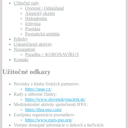
Užitočné rady
Overené / Odskúšané
Atopický ekzém
Hidradenitis
Ichtyóza
Psoriáza
Psoriatická artritída
Príbehy
Uskutočnené aktivity
Nezaradené
Poradňa-> KORONAVÍRUS
Kontakt
Užitočné odkazy
Novinky z klubu českých partnerov:
https://spae.cz/
Rady a odborné články:
https://www.slovenskypacient.sk/
Medzinárodné aktivity spoločnosti IFPA:
https://ifpa-pso.com/
Európska organizácia psoriatikov:
https://www.euro-pso.org/
Verejne dostupné informácie o liekoch a liečivách: