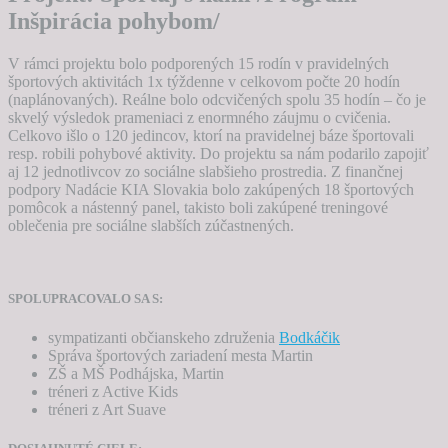
Inšpirácia pohybom/
V rámci projektu bolo podporených 15 rodín v pravidelných
športových aktivitách 1x týždenne v celkovom počte 20 hodín
(naplánovaných). Reálne bolo odcvičených spolu 35 hodín – čo je
skvelý výsledok prameniaci z enormného záujmu o cvičenia.
Celkovo išlo o 120 jedincov, ktorí na pravidelnej báze športovali
resp. robili pohybové aktivity. Do projektu sa nám podarilo zapojiť
aj 12 jednotlivcov zo sociálne slabšieho prostredia. Z finančnej
podpory Nadácie KIA Slovakia bolo zakúpených 18 športových
pomôcok a nástenný panel, takisto boli zakúpené treningové
oblečenia pre sociálne slabších zúčastnených.
SPOLUPRACOVALO SA S:
sympatizanti občianskeho združenia
Bodkáčik
Správa športových zariadení mesta Martin
ZŠ a MŠ Podhájska, Martin
tréneri z Active Kids
tréneri z Art Suave