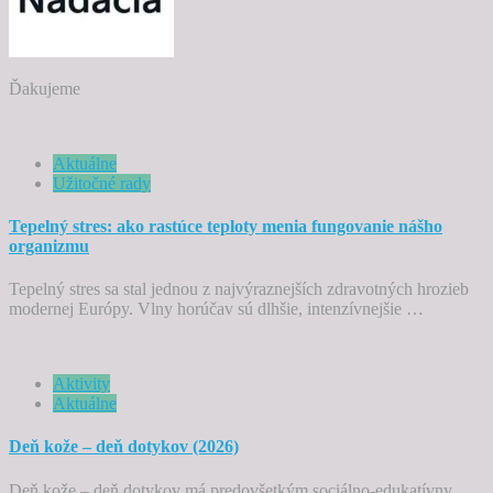
Ďakujeme
Aktuálne
Užitočné rady
Tepelný stres: ako rastúce teploty menia fungovanie nášho
organizmu
Tepelný stres sa stal jednou z najvýraznejších zdravotných hrozieb
modernej Európy. Vlny horúčav sú dlhšie, intenzívnejšie …
Aktivity
Aktuálne
Deň kože – deň dotykov (2026)
Deň kože – deň dotykov má predovšetkým sociálno-edukatívny