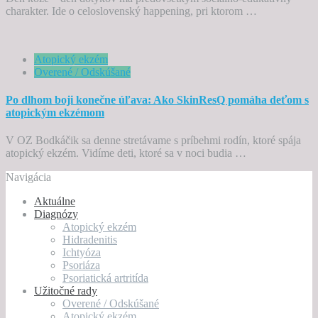
charakter. Ide o celoslovenský happening, pri ktorom …
Atopický ekzém
Overené / Odskúšané
Po dlhom boji konečne úľava: Ako SkinResQ pomáha deťom s
atopickým ekzémom
V OZ Bodkáčik sa denne stretávame s príbehmi rodín, ktoré spája
atopický ekzém. Vidíme deti, ktoré sa v noci budia …
Navigácia
Aktuálne
Diagnózy
Atopický ekzém
Hidradenitis
Ichtyóza
Psoriáza
Psoriatická artritída
Užitočné rady
Overené / Odskúšané
Atopický ekzém