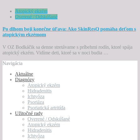
Atopický ekzém
Overené / Odskúšané
Po dlhom boji konečne úľava: Ako SkinResQ pomáha deťom s
atopickým ekzémom
V OZ Bodkáčik sa denne stretávame s príbehmi rodín, ktoré spája
atopický ekzém. Vidíme deti, ktoré sa v noci budia …
Navigácia
Aktuálne
Diagnózy
Atopický ekzém
Hidradenitis
Ichtyóza
Psoriáza
Psoriatická artritída
Užitočné rady
Overené / Odskúšané
Atopický ekzém
Hidradenitis
Ichtyóza