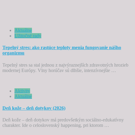
Aktuálne
Užitočné rady
Tepelný stres: ako rastúce teploty menia fungovanie nášho
organizmu
Tepelný stres sa stal jednou z najvýraznejších zdravotných hrozieb
modernej Európy. Vlny horúčav sú dlhšie, intenzívnejšie …
Aktivity
Aktuálne
Deň kože – deň dotykov (2026)
Deň kože – deň dotykov má predovšetkým sociálno-edukatívny
charakter. Ide o celoslovenský happening, pri ktorom …