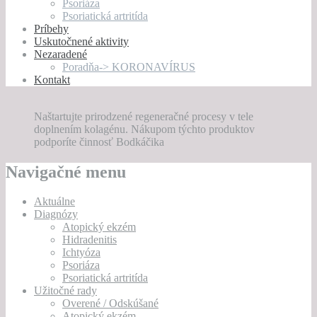
Psoriáza
Psoriatická artritída
Príbehy
Uskutočnené aktivity
Nezaradené
Poradňa-> KORONAVÍRUS
Kontakt
Naštartujte prirodzené regeneračné procesy v tele
doplnením kolagénu. Nákupom týchto produktov
podporíte činnosť Bodkáčika
Navigačné menu
Aktuálne
Diagnózy
Atopický ekzém
Hidradenitis
Ichtyóza
Psoriáza
Psoriatická artritída
Užitočné rady
Overené / Odskúšané
Atopický ekzém