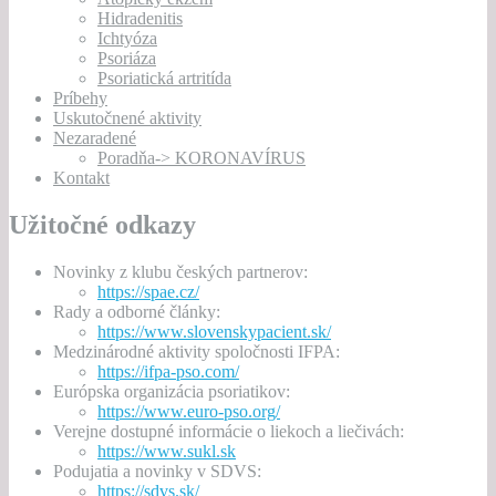
Hidradenitis
Ichtyóza
Psoriáza
Psoriatická artritída
Príbehy
Uskutočnené aktivity
Nezaradené
Poradňa-> KORONAVÍRUS
Kontakt
Užitočné odkazy
Novinky z klubu českých partnerov:
https://spae.cz/
Rady a odborné články:
https://www.slovenskypacient.sk/
Medzinárodné aktivity spoločnosti IFPA:
https://ifpa-pso.com/
Európska organizácia psoriatikov:
https://www.euro-pso.org/
Verejne dostupné informácie o liekoch a liečivách:
https://www.sukl.sk
Podujatia a novinky v SDVS:
https://sdvs.sk/