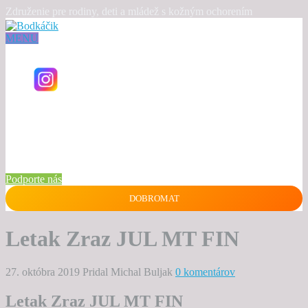
Združenie pre rodiny, deti a mládež s kožným ochorením
MENU
Podporte nás
DOBROMAT
Letak Zraz JUL MT FIN
27. októbra 2019
Pridal Michal Buljak
0 komentárov
Letak Zraz JUL MT FIN