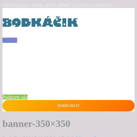
Združenie pre rodiny, deti a mládež s kožným ochorením
MENU
Podporte nás
DOBROMAT
banner-350×350