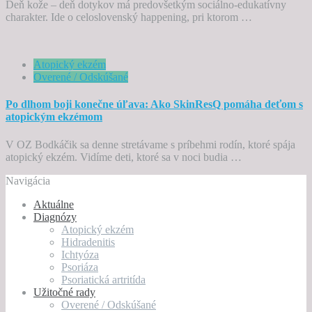
Deň kože – deň dotykov má predovšetkým sociálno-edukatívny
charakter. Ide o celoslovenský happening, pri ktorom …
Atopický ekzém
Overené / Odskúšané
Po dlhom boji konečne úľava: Ako SkinResQ pomáha deťom s
atopickým ekzémom
V OZ Bodkáčik sa denne stretávame s príbehmi rodín, ktoré spája
atopický ekzém. Vidíme deti, ktoré sa v noci budia …
Navigácia
Aktuálne
Diagnózy
Atopický ekzém
Hidradenitis
Ichtyóza
Psoriáza
Psoriatická artritída
Užitočné rady
Overené / Odskúšané