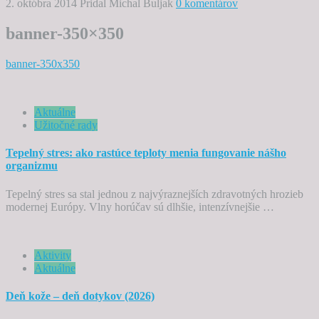
2. októbra 2014
Pridal Michal Buljak
0 komentárov
banner-350×350
banner-350x350
Aktuálne
Užitočné rady
Tepelný stres: ako rastúce teploty menia fungovanie nášho
organizmu
Tepelný stres sa stal jednou z najvýraznejších zdravotných hrozieb
modernej Európy. Vlny horúčav sú dlhšie, intenzívnejšie …
Aktivity
Aktuálne
Deň kože – deň dotykov (2026)