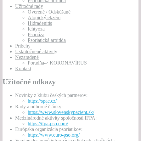
Psoriatická artritída
Užitočné rady
Overené / Odskúšané
Atopický ekzém
Hidradenitis
Ichtyóza
Psoriáza
Psoriatická artritída
Príbehy
Uskutočnené aktivity
Nezaradené
Poradňa-> KORONAVÍRUS
Kontakt
Užitočné odkazy
Novinky z klubu českých partnerov:
https://spae.cz/
Rady a odborné články:
https://www.slovenskypacient.sk/
Medzinárodné aktivity spoločnosti IFPA:
https://ifpa-pso.com/
Európska organizácia psoriatikov:
https://www.euro-pso.org/
Verejne dostupné informácie o liekoch a liečivách: