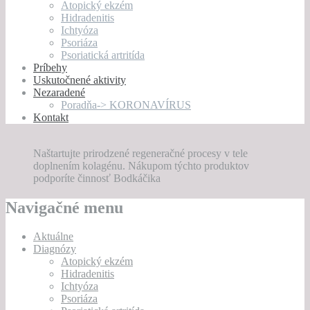
Atopický ekzém
Hidradenitis
Ichtyóza
Psoriáza
Psoriatická artritída
Príbehy
Uskutočnené aktivity
Nezaradené
Poradňa-> KORONAVÍRUS
Kontakt
Naštartujte prirodzené regeneračné procesy v tele
doplnením kolagénu. Nákupom týchto produktov
podporíte činnosť Bodkáčika
Navigačné menu
Aktuálne
Diagnózy
Atopický ekzém
Hidradenitis
Ichtyóza
Psoriáza