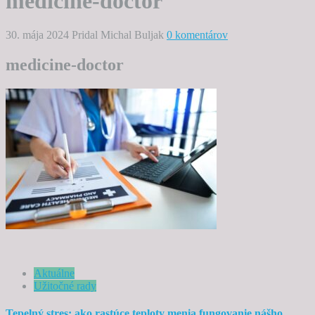
medicine-doctor
30. mája 2024
Pridal Michal Buljak
0 komentárov
medicine-doctor
Aktuálne
Užitočné rady
Tepelný stres: ako rastúce teploty menia fungovanie nášho