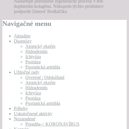
Naštartujte prirodzené regeneračné procesy v tele
doplnením kolagénu. Nákupom týchto produktov
podporíte činnosť Bodkáčika
Navigačné menu
Aktuálne
Diagnózy
Atopický ekzém
Hidradenitis
Ichtyóza
Psoriáza
Psoriatická artritída
Užitočné rady
Overené / Odskúšané
Atopický ekzém
Hidradenitis
Ichtyóza
Psoriáza
Psoriatická artritída
Príbehy
Uskutočnené aktivity
Nezaradené
Poradňa-> KORONAVÍRUS