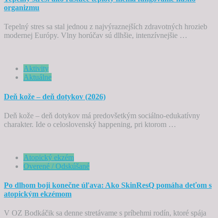
organizmu
Tepelný stres sa stal jednou z najvýraznejších zdravotných hrozieb
modernej Európy. Vlny horúčav sú dlhšie, intenzívnejšie …
Aktivity
Aktuálne
Deň kože – deň dotykov (2026)
Deň kože – deň dotykov má predovšetkým sociálno-edukatívny
charakter. Ide o celoslovenský happening, pri ktorom …
Atopický ekzém
Overené / Odskúšané
Po dlhom boji konečne úľava: Ako SkinResQ pomáha deťom s
atopickým ekzémom
V OZ Bodkáčik sa denne stretávame s príbehmi rodín, ktoré spája