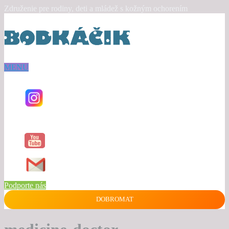
Združenie pre rodiny, deti a mládež s kožným ochorením
MENU
Podporte nás
DOBROMAT