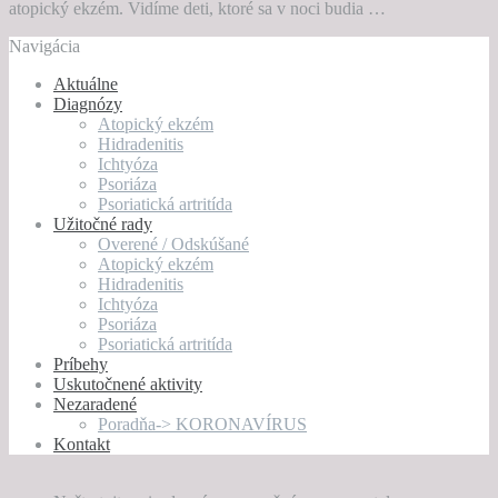
atopický ekzém. Vidíme deti, ktoré sa v noci budia …
Navigácia
Aktuálne
Diagnózy
Atopický ekzém
Hidradenitis
Ichtyóza
Psoriáza
Psoriatická artritída
Užitočné rady
Overené / Odskúšané
Atopický ekzém
Hidradenitis
Ichtyóza
Psoriáza
Psoriatická artritída
Príbehy
Uskutočnené aktivity
Nezaradené
Poradňa-> KORONAVÍRUS
Kontakt