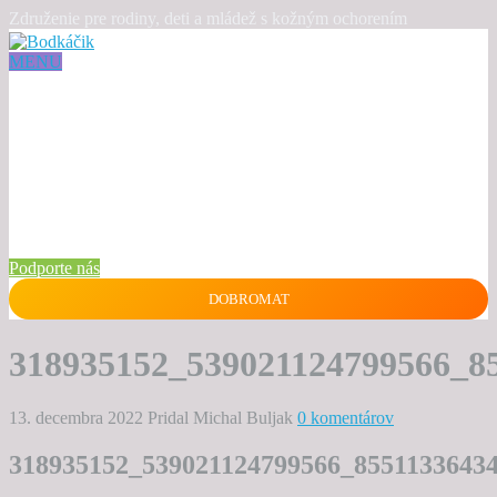
Združenie pre rodiny, deti a mládež s kožným ochorením
MENU
Podporte nás
DOBROMAT
318935152_539021124799566_8
13. decembra 2022
Pridal Michal Buljak
0 komentárov
318935152_539021124799566_8551133643