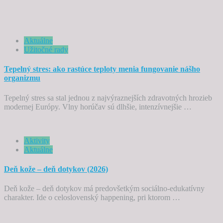
Aktuálne
Užitočné rady
Tepelný stres: ako rastúce teploty menia fungovanie nášho
organizmu
Tepelný stres sa stal jednou z najvýraznejších zdravotných hrozieb
modernej Európy. Vlny horúčav sú dlhšie, intenzívnejšie …
Aktivity
Aktuálne
Deň kože – deň dotykov (2026)
Deň kože – deň dotykov má predovšetkým sociálno-edukatívny
charakter. Ide o celoslovenský happening, pri ktorom …