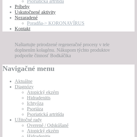
Psoriatická artritída
Príbehy
Uskutočnené aktivity
Nezaradené
Poradňa-> KORONAVÍRUS
Kontakt
Naštartujte prirodzené regeneračné procesy v tele
doplnením kolagénu. Nákupom týchto produktov
podporíte činnosť Bodkáčika
Navigačné menu
Aktuálne
Diagnózy
Atopický ekzém
Hidradenitis
Ichtyóza
Psoriáza
Psoriatická artritída
Užitočné rady
Overené / Odskúšané
Atopický ekzém
Hidradenitis