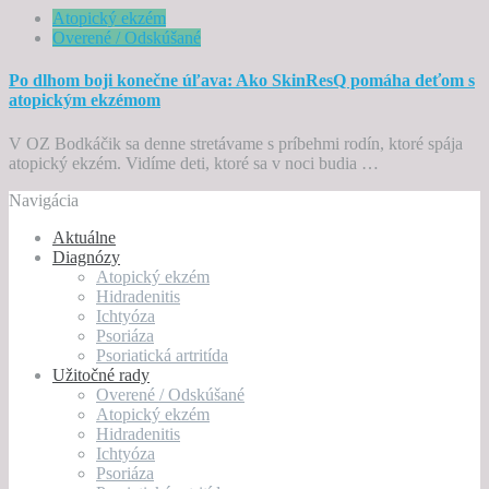
Atopický ekzém
Overené / Odskúšané
Po dlhom boji konečne úľava: Ako SkinResQ pomáha deťom s
atopickým ekzémom
V OZ Bodkáčik sa denne stretávame s príbehmi rodín, ktoré spája
atopický ekzém. Vidíme deti, ktoré sa v noci budia …
Navigácia
Aktuálne
Diagnózy
Atopický ekzém
Hidradenitis
Ichtyóza
Psoriáza
Psoriatická artritída
Užitočné rady
Overené / Odskúšané
Atopický ekzém
Hidradenitis
Ichtyóza
Psoriáza