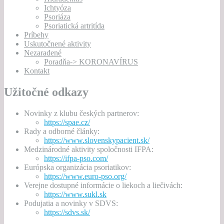
Ichtyóza
Psoriáza
Psoriatická artritída
Príbehy
Uskutočnené aktivity
Nezaradené
Poradňa-> KORONAVÍRUS
Kontakt
Užitočné odkazy
Novinky z klubu českých partnerov:
https://spae.cz/
Rady a odborné články:
https://www.slovenskypacient.sk/
Medzinárodné aktivity spoločnosti IFPA:
https://ifpa-pso.com/
Európska organizácia psoriatikov:
https://www.euro-pso.org/
Verejne dostupné informácie o liekoch a liečivách:
https://www.sukl.sk
Podujatia a novinky v SDVS:
https://sdvs.sk/