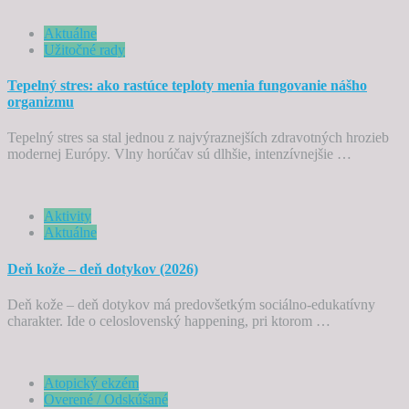
Aktuálne
Užitočné rady
Tepelný stres: ako rastúce teploty menia fungovanie nášho
organizmu
Tepelný stres sa stal jednou z najvýraznejších zdravotných hrozieb
modernej Európy. Vlny horúčav sú dlhšie, intenzívnejšie …
Aktivity
Aktuálne
Deň kože – deň dotykov (2026)
Deň kože – deň dotykov má predovšetkým sociálno-edukatívny
charakter. Ide o celoslovenský happening, pri ktorom …
Atopický ekzém
Overené / Odskúšané