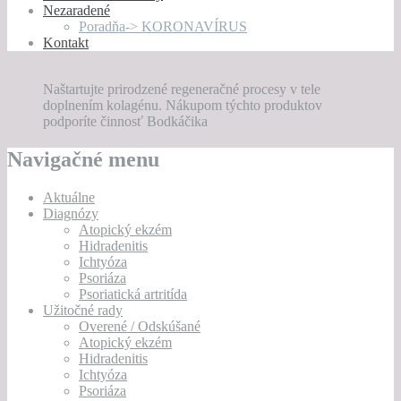
Nezaradené
Poradňa-> KORONAVÍRUS
Kontakt
Naštartujte prirodzené regeneračné procesy v tele
doplnením kolagénu. Nákupom týchto produktov
podporíte činnosť Bodkáčika
Navigačné menu
Aktuálne
Diagnózy
Atopický ekzém
Hidradenitis
Ichtyóza
Psoriáza
Psoriatická artritída
Užitočné rady
Overené / Odskúšané
Atopický ekzém
Hidradenitis
Ichtyóza
Psoriáza