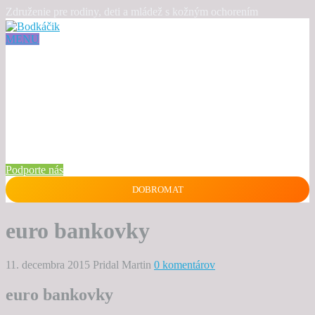
Združenie pre rodiny, deti a mládež s kožným ochorením
MENU
Podporte nás
DOBROMAT
euro bankovky
11. decembra 2015
Pridal Martin
0 komentárov
euro bankovky