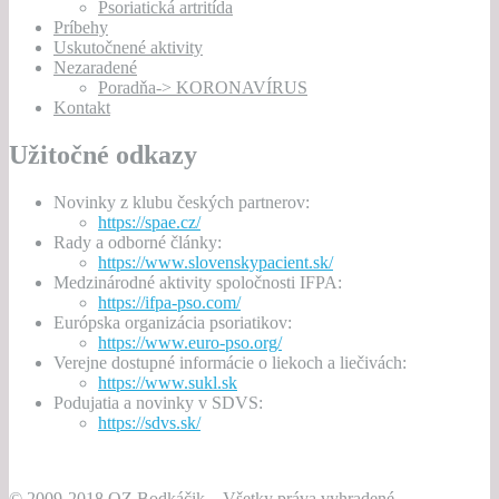
Psoriatická artritída
Príbehy
Uskutočnené aktivity
Nezaradené
Poradňa-> KORONAVÍRUS
Kontakt
Užitočné odkazy
Novinky z klubu českých partnerov:
https://spae.cz/
Rady a odborné články:
https://www.slovenskypacient.sk/
Medzinárodné aktivity spoločnosti IFPA:
https://ifpa-pso.com/
Európska organizácia psoriatikov:
https://www.euro-pso.org/
Verejne dostupné informácie o liekoch a liečivách:
https://www.sukl.sk
Podujatia a novinky v SDVS:
https://sdvs.sk/
© 2009-2018 OZ Bodkáčik – Všetky práva vyhradené