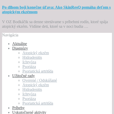
Po dlhom boji konečne úľava: Ako SkinResQ pomáha deťom s
atopickým ekzémom
V OZ Bodkáčik sa denne stretávame s príbehmi rodín, ktoré spája
atopický ekzém. Vidíme deti, ktoré sa v noci budia …
Navigácia
Aktuálne
Diagnózy
Atopický ekzém
Hidradenitis
Ichtyóza
Psoriáza
Psoriatická artritída
Užitočné rady
Overené / Odskúšané
Atopický ekzém
Hidradenitis
Ichtyóza
Psoriáza
Psoriatická artritída
Príbehy
Uskutočnené aktivity