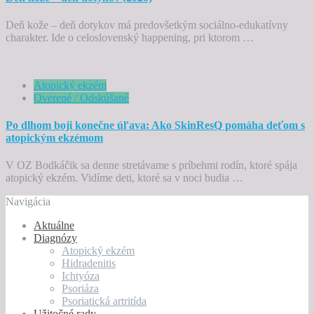
Deň kože – deň dotykov má predovšetkým sociálno-edukatívny
charakter. Ide o celoslovenský happening, pri ktorom …
Atopický ekzém
Overené / Odskúšané
Po dlhom boji konečne úľava: Ako SkinResQ pomáha deťom s
atopickým ekzémom
V OZ Bodkáčik sa denne stretávame s príbehmi rodín, ktoré spája
atopický ekzém. Vidíme deti, ktoré sa v noci budia …
Navigácia
Aktuálne
Diagnózy
Atopický ekzém
Hidradenitis
Ichtyóza
Psoriáza
Psoriatická artritída
Užitočné rady