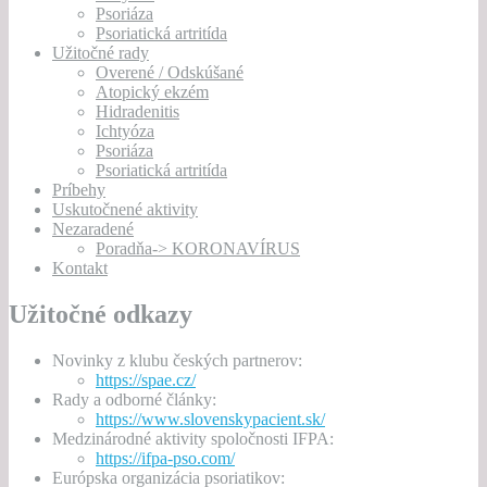
Psoriáza
Psoriatická artritída
Užitočné rady
Overené / Odskúšané
Atopický ekzém
Hidradenitis
Ichtyóza
Psoriáza
Psoriatická artritída
Príbehy
Uskutočnené aktivity
Nezaradené
Poradňa-> KORONAVÍRUS
Kontakt
Užitočné odkazy
Novinky z klubu českých partnerov:
https://spae.cz/
Rady a odborné články:
https://www.slovenskypacient.sk/
Medzinárodné aktivity spoločnosti IFPA:
https://ifpa-pso.com/
Európska organizácia psoriatikov: