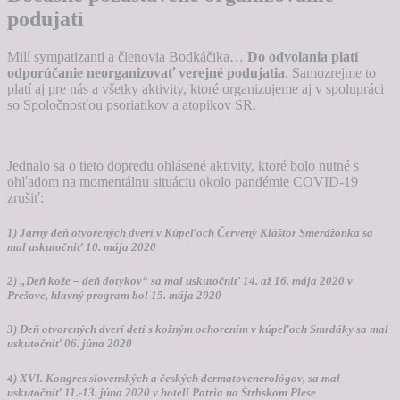
podujatí
Milí sympatizanti a členovia Bodkáčika…
Do odvolania platí
odporúčanie neorganizovať verejné podujatia
. Samozrejme to
platí aj pre nás a všetky aktivity, ktoré organizujeme aj v spolupráci
so Spoločnosťou psoriatikov a atopikov SR.
Jednalo sa o tieto dopredu ohlásené aktivity, ktoré bolo nutné s
ohľadom na momentálnu situáciu okolo pandémie COVID-19
zrušiť:
1) Jarný deň otvorených dverí v Kúpeľoch Červený Kláštor Smerdžonka sa
mal uskutočniť 10. mája 2020
2) „Deň kože – deň dotykov“ sa mal uskutočniť 14. až 16. mája 2020 v
Prešove, hlavný program bol 15. mája 2020
3) Deň otvorených dverí detí s kožným ochorením v kúpeľoch Smrdáky sa mal
uskutočniť 06. júna 2020
4) XVI. Kongres slovenských a českých dermatovenerológov, sa mal
uskutočniť 11.-13. júna 2020 v hoteli Patria na Štrbskom Plese