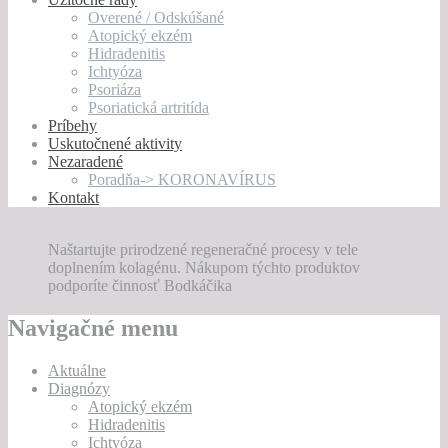
Overené / Odskúšané
Atopický ekzém
Hidradenitis
Ichtyóza
Psoriáza
Psoriatická artritída
Príbehy
Uskutočnené aktivity
Nezaradené
Poradňa-> KORONAVÍRUS
Kontakt
Naštartujte prirodzené regeneračné procesy v tele
doplnením kolagénu. Nákupom týchto produktov
podporíte činnosť Bodkáčika
Navigačné menu
Aktuálne
Diagnózy
Atopický ekzém
Hidradenitis
Ichtyóza