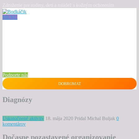
Združenie pre rodiny, deti a mládež s kožným ochorením
MENU
Podporte nás
DOBROMAT
Diagnózy
Uskutočnené aktivity
18. mája 2020
Pridal Michal Buljak
0
komentárov
Dočasne pozastavené organizovanie