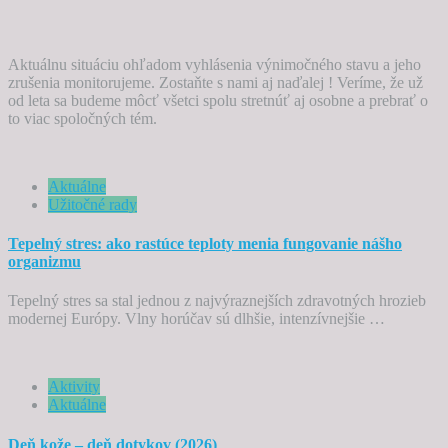
Aktuálnu situáciu ohľadom vyhlásenia výnimočného stavu a jeho
zrušenia monitorujeme. Zostaňte s nami aj naďalej ! Veríme, že už
od leta sa budeme môcť všetci spolu stretnúť aj osobne a prebrať o
to viac spoločných tém.
Aktuálne
Užitočné rady
Tepelný stres: ako rastúce teploty menia fungovanie nášho
organizmu
Tepelný stres sa stal jednou z najvýraznejších zdravotných hrozieb
modernej Európy. Vlny horúčav sú dlhšie, intenzívnejšie …
Aktivity
Aktuálne
Deň kože – deň dotykov (2026)