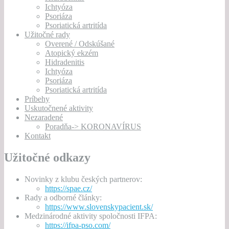
Ichtyóza
Psoriáza
Psoriatická artritída
Užitočné rady
Overené / Odskúšané
Atopický ekzém
Hidradenitis
Ichtyóza
Psoriáza
Psoriatická artritída
Príbehy
Uskutočnené aktivity
Nezaradené
Poradňa-> KORONAVÍRUS
Kontakt
Užitočné odkazy
Novinky z klubu českých partnerov:
https://spae.cz/
Rady a odborné články:
https://www.slovenskypacient.sk/
Medzinárodné aktivity spoločnosti IFPA:
https://ifpa-pso.com/