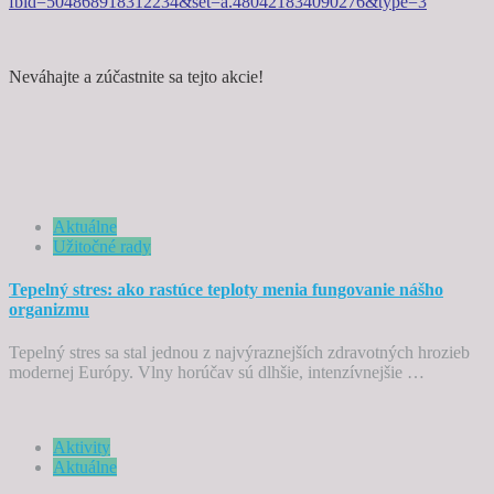
fbid=504868918312234&set=a.480421834090276&type=3
Neváhajte a zúčastnite sa tejto akcie!
Aktuálne
Užitočné rady
Tepelný stres: ako rastúce teploty menia fungovanie nášho
organizmu
Tepelný stres sa stal jednou z najvýraznejších zdravotných hrozieb
modernej Európy. Vlny horúčav sú dlhšie, intenzívnejšie …
Aktivity
Aktuálne