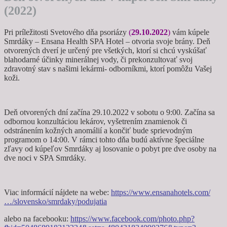
(2022)
Pri príležitosti Svetového dňa psoriázy
(
29.10.2022
)
vám
kúpele
Smrdáky – Ensana Health SPA Hotel – otvoria svoje brány. Deň
otvorených dverí je určený pre všetkých, ktorí si chcú vyskúšať
blahodarné účinky minerálnej vody, či prekonzultovať svoj
zdravotný stav s našimi lekármi- odborníkmi, ktorí pomôžu Vašej
koži.
Deň otvorených dní začína 29.10.2022 v sobotu o 9:00. Začína sa
odbornou konzultáciou lekárov, vyšetrením znamienok či
odstránením kožných anomálií a končiť bude sprievodným
programom o 14:00. V rámci tohto dňa budú aktívne špeciálne
zľavy od kúpeľov Smrdáky aj losovanie o pobyt pre dve osoby na
dve noci v SPA Smrdáky.
Viac informácií nájdete na webe:
https://www.ensanahotels.com/
…/slovensko/smrdaky/podujatia
alebo na facebooku:
https://www.facebook.com/photo.php?