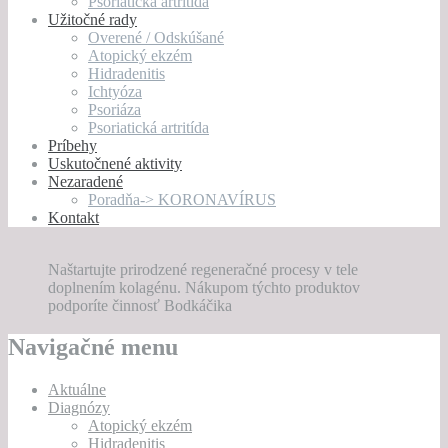
Psoriatická artritída
Užitočné rady
Overené / Odskúšané
Atopický ekzém
Hidradenitis
Ichtyóza
Psoriáza
Psoriatická artritída
Príbehy
Uskutočnené aktivity
Nezaradené
Poradňa-> KORONAVÍRUS
Kontakt
Naštartujte prirodzené regeneračné procesy v tele
doplnením kolagénu. Nákupom týchto produktov
podporíte činnosť Bodkáčika
Navigačné menu
Aktuálne
Diagnózy
Atopický ekzém
Hidradenitis