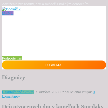
Združenie pre rodiny, deti a mládež s kožným ochorením
MENU
Podporte nás
DOBROMAT
Diagnózy
Uskutočnené aktivity
3. októbra 2022
Pridal Michal Buljak
0
komentárov
Deň otvorených dní v kúpeľoch Smrdáky