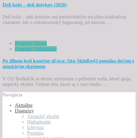
Deň kože – deň dotykov (2026)
Deň kože – deň dotykov má predovšetkým sociálno-edukatívny
charakter. Ide o celoslovenský happening, pri ktorom …
Atopický ekzém
Overené / Odskúšané
Po dlhom boji konečne úľava: Ako SkinResQ pomáha deťom s
atopickým ekzémom
V OZ Bodkáčik sa denne stretávame s príbehmi rodín, ktoré spája
atopický ekzém. Vidíme deti, ktoré sa v noci budia …
Navigácia
Aktuálne
Diagnózy
Atopický ekzém
Hidradenitis
Ichtyóza
Psoriáza