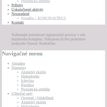
Psoriatická artritída
Príbehy
Uskutočnené aktivity
Nezaradené
Poradňa-> KORONAVÍRUS
Kontakt
Naštartujte prirodzené regeneračné procesy v tele
doplnením kolagénu. Nákupom týchto produktov
podporíte činnosť Bodkáčika
Navigačné menu
Aktuálne
Diagnózy
Atopický ekzém
Hidradenitis
Ichtyóza
Psoriáza
Psoriatická artritída
Užitočné rady
Overené / Odskúšané
Atopický ekzém
Hidradenitis