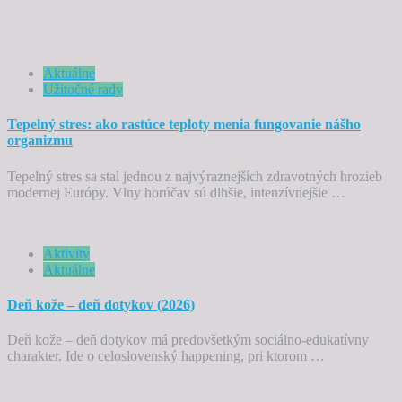
Aktuálne
Užitočné rady
Tepelný stres: ako rastúce teploty menia fungovanie nášho
organizmu
Tepelný stres sa stal jednou z najvýraznejších zdravotných hrozieb
modernej Európy. Vlny horúčav sú dlhšie, intenzívnejšie …
Aktivity
Aktuálne
Deň kože – deň dotykov (2026)
Deň kože – deň dotykov má predovšetkým sociálno-edukatívny
charakter. Ide o celoslovenský happening, pri ktorom …