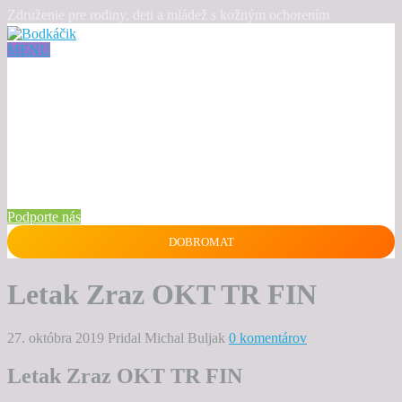
Združenie pre rodiny, deti a mládež s kožným ochorením
MENU
Podporte nás
DOBROMAT
Letak Zraz OKT TR FIN
27. októbra 2019
Pridal Michal Buljak
0 komentárov
Letak Zraz OKT TR FIN