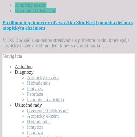
Atopický ekzém
Overené / Odskúšané
Po dlhom boji konečne úľava: Ako SkinResQ pomáha deťom s
atopickým ekzémom
V OZ Bodkáčik sa denne stretávame s príbehmi rodín, ktoré spája
atopický ekzém. Vidíme deti, ktoré sa v noci budia …
Navigácia
Aktuálne
Diagnózy
Atopický ekzém
Hidradenitis
Ichtyóza
Psoriáza
Psoriatická artritída
Užitočné rady
Overené / Odskúšané
Atopický ekzém
Hidradenitis
Ichtyóza
Psoriáza