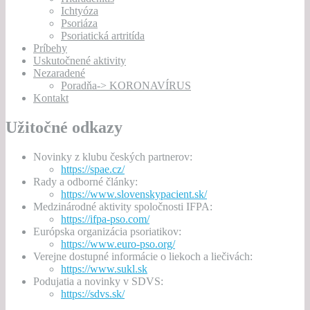
Ichtyóza
Psoriáza
Psoriatická artritída
Príbehy
Uskutočnené aktivity
Nezaradené
Poradňa-> KORONAVÍRUS
Kontakt
Užitočné odkazy
Novinky z klubu českých partnerov:
https://spae.cz/
Rady a odborné články:
https://www.slovenskypacient.sk/
Medzinárodné aktivity spoločnosti IFPA:
https://ifpa-pso.com/
Európska organizácia psoriatikov:
https://www.euro-pso.org/
Verejne dostupné informácie o liekoch a liečivách:
https://www.sukl.sk
Podujatia a novinky v SDVS:
https://sdvs.sk/