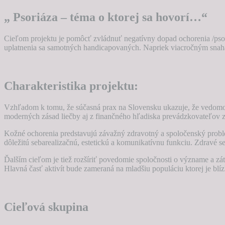
„ Psoriáza – téma o ktorej sa hovorí…“
Cieľom projektu je pomôcť zvládnuť negatívny dopad ochorenia /psori
uplatnenia sa samotných handicapovaných. Napriek viacročným snahám 
Charakteristika projektu:
Vzhľadom k tomu, že súčasná prax na Slovensku ukazuje, že vedomost
moderných zásad liečby aj z finančného hľadiska prevádzkovateľov 
Kožné ochorenia predstavujú závažný zdravotný a spoločenský problé
dôležitú sebarealizačnú, estetickú a komunikatívnu funkciu. Zdravé 
Ďalším cieľom je tiež rozšíriť povedomie spoločnosti o význame a zá
Hlavná časť aktivít bude zameraná na mladšiu populáciu ktorej je blí
Cieľová skupina