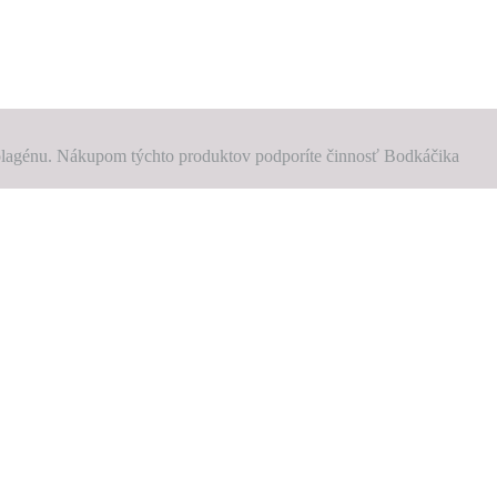
 kolagénu. Nákupom týchto produktov podporíte činnosť Bodkáčika