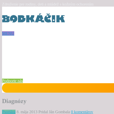
Združenie pre rodiny, deti a mládež s kožným ochorením
MENU
Podporte nás
Diagnózy
Psoriáza
8. mája 2013
Pridal Ján Gombala
0 komentárov