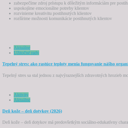
zabezpečíme zdroj prístupu k dôležitým informáciám pre postih
uspokojíme emocionálne potreby klientov
rozvinieme kreativitu postihnutých klientov
rozšírime možnosti komunikácie postihnutých klientov
Aktuálne
Užitočné rady
Tepelný stres: ako rastúce teploty menia fungovanie nášho orga
Tepelný stres sa stal jednou z najvýraznejších zdravotných hrozieb m
Aktivity
Aktuálne
Deň kože – deň dotykov (2026)
Deň kože – deň dotykov má predovšetkým sociálno-edukatívny charak