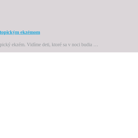
atopickým ekzémom
pický ekzém. Vidíme deti, ktoré sa v noci budia …