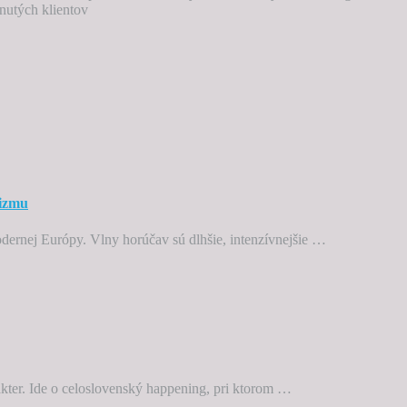
nutých klientov
nizmu
odernej Európy. Vlny horúčav sú dlhšie, intenzívnejšie …
ter. Ide o celoslovenský happening, pri ktorom …