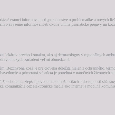
áza/ vrámci informovanosti ,poradenstve o problematike a nových lieč
o zvýšenie informovanosti okolie vníma psoriatické prejavy na koži n
i lekárov prvého kontaktu, ako aj dermatológov v regionálnych ambul
zdravotníckych zariadení veľmi obmedzené.
m. Bezchybná koža je pre človeka dôležitá nielen z ochranného, term
sebavedomie a primeraná sebaúcta je potrebná v náročných životných sit
ťaži ochorenia, zlepšiť povedomie o možnostiach a dostupnosti súčasn
zka komunikácia cez elektronické médiá ako internet a mobilná komuniká