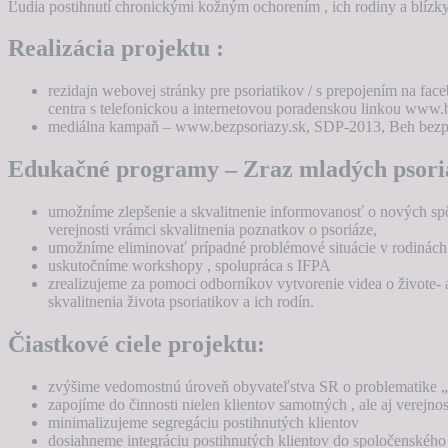
Ľudia postihnutí chronickými kožným ochorením , ich rodiny a blízky 
Realizácia projektu :
rezidajn webovej stránky pre psoriatikov / s prepojením na fa
centra s telefonickou a internetovou poradenskou linkou www
mediálna kampaň – www.bezpsoriazy.sk, SDP-2013, Beh bezpsor
Edukačné programy – Zraz mladých psori
umožníme zlepšenie a skvalitnenie informovanosť o nových spô
verejnosti vrámci skvalitnenia poznatkov o psoriáze,
umožníme eliminovať prípadné problémové situácie v rodinách 
uskutočníme workshopy , spolupráca s IFPA
zrealizujeme za pomoci odborníkov vytvorenie videa o živote- 
skvalitnenia života psoriatikov a ich rodín.
Čiastkové ciele projektu:
zvýšime vedomostnú úroveň obyvateľstva SR o problematike „Ps
zapojíme do činnosti nielen klientov samotných , ale aj verejno
minimalizujeme segregáciu postihnutých klientov
dosiahneme integráciu postihnutých klientov do spoločenského