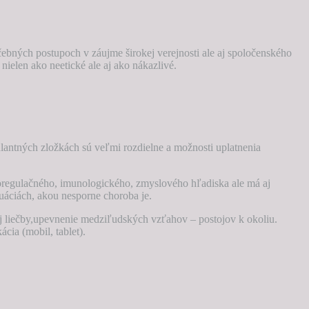
ebných postupoch v záujme širokej verejnosti ale aj spoločenského
ielen ako neetické ale aj ako nákazlivé.
antných zložkách sú veľmi rozdielne a možnosti uplatnenia
oregulačného, imunologického, zmyslového hľadiska ale má aj
uáciách, akou nesporne choroba je.
ej liečby,upevnenie medziľudských vzťahov – postojov k okoliu.
cia (mobil, tablet).