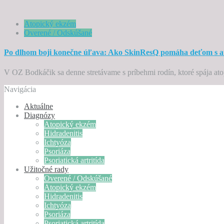
Atopický ekzém
Overené / Odskúšané
Po dlhom boji konečne úľava: Ako SkinResQ pomáha deťom s 
V OZ Bodkáčik sa denne stretávame s príbehmi rodín, ktoré spája ato
Navigácia
Aktuálne
Diagnózy
Atopický ekzém
Hidradenitis
Ichtyóza
Psoriáza
Psoriatická artritída
Užitočné rady
Overené / Odskúšané
Atopický ekzém
Hidradenitis
Ichtyóza
Psoriáza
Psoriatická artritída