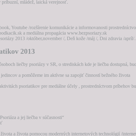
príbuzní, mládež, laická verejnosť.
cebook, Youtube /rozšírenie komunikácie a informovanosti prostredníc
.bodkacik.sk a mediálna propagácia www.bezpsoriazy.sk
iázy 2013 /október,november /, Deň kože /máj /, Dni zdravia /apríl
atikov 2013
soboch liečby psoriázy v SR, o strediskách kde je liečba dostupná, b
jedincov a pomôžeme im aktívne sa zapojiť činností bežného života
aktivitách psoriatikov pre mediálne účely , prostredníctvom príbehov 
oriáza a jej liečba v súčasnosti“
sť
 života a života pomocou moderných internetových technológií /intern