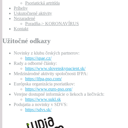
Psoriatická artritída
Príbehy
Uskutočnené aktivity
Nezaradené
Poradňa-> KORONAVÍRUS
Kontakt
Užitočné odkazy
Novinky z klubu českých partnerov:
https://spae.cz/
Rady a odborné články:
https://www.slovenskypacient.sk/
Medzinárodné aktivity spoločnosti IFPA:
https://ifpa-pso.com/
Európska organizácia psoriatikov:
https://www.euro-pso.org/
Verejne dostupné informácie o liekoch a liečivách:
https://www.sukl.sk
Podujatia a novinky v SDVS:
https://sdvs.sk/