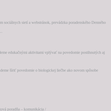
tvom sociálnych sietí a webstránok, prevádzka poradenského Denného
/…
udeme edukačnými aktivitami vplývať na povedomie postihnutých aj
budeme šíriť povedomie o biologickej liečbe ako novom spôsobe
etová poradňa – komunikácia /