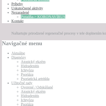
Príbehy
Uskutočnené aktivity
Nezaradené
Poradňa-> KORONAVÍRUS
Kontakt
Naštartujte prirodzené regeneračné procesy v tele doplnením
Navigačné menu
Aktuálne
Diagnózy
Atopický ekzém
Hidradenitis
Ichtyóza
Psoriáza
Psoriatická artritída
Užitočné rady
Overené / Odskúšané
Atopický ekzém
Hidradenitis
Ichtyóza
Psoriáza