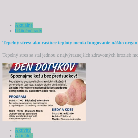
Aktuálne
Užitočné rady
Tepelný stres: ako rastúce teploty menia fungovanie nášho orga
Tepelný stres sa stal jednou z najvýraznejších zdravotných hrozieb m
Aktivity
Aktuálne