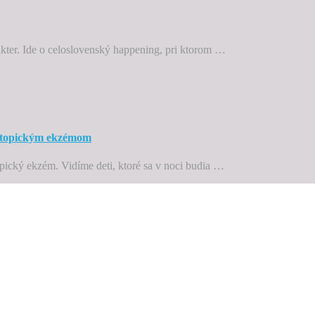
ter. Ide o celoslovenský happening, pri ktorom …
atopickým ekzémom
pický ekzém. Vidíme deti, ktoré sa v noci budia …