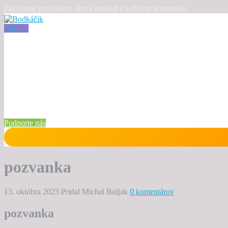
Združenie pre rodiny, deti a mládež s kožným ochorením
MENU
Podporte nás
pozvanka
13. októbra 2023
Pridal Michal Buljak
0 komentárov
pozvanka