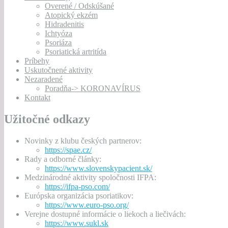
Overené / Odskúšané
Atopický ekzém
Hidradenitis
Ichtyóza
Psoriáza
Psoriatická artritída
Príbehy
Uskutočnené aktivity
Nezaradené
Poradňa-> KORONAVÍRUS
Kontakt
Užitočné odkazy
Novinky z klubu českých partnerov:
https://spae.cz/
Rady a odborné články:
https://www.slovenskypacient.sk/
Medzinárodné aktivity spoločnosti IFPA:
https://ifpa-pso.com/
Európska organizácia psoriatikov:
https://www.euro-pso.org/
Verejne dostupné informácie o liekoch a liečivách:
https://www.sukl.sk