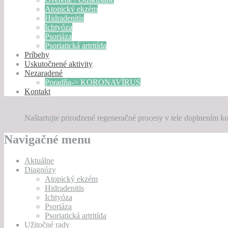
Atopický ekzém
Hidradenitis
Ichtyóza
Psoriáza
Psoriatická artritída
Príbehy
Uskutočnené aktivity
Nezaradené
Poradňa-> KORONAVÍRUS
Kontakt
Naštartujte prirodzené regeneračné procesy v tele doplnením
Navigačné menu
Aktuálne
Diagnózy
Atopický ekzém
Hidradenitis
Ichtyóza
Psoriáza
Psoriatická artritída
Užitočné rady