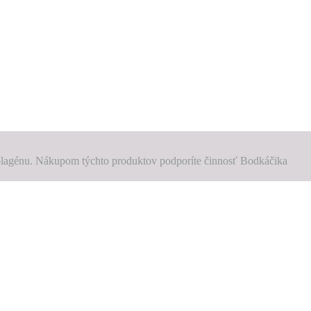
 kolagénu. Nákupom týchto produktov podporíte činnosť Bodkáčika