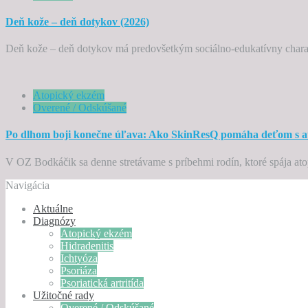
Deň kože – deň dotykov (2026)
Deň kože – deň dotykov má predovšetkým sociálno-edukatívny charak
Atopický ekzém
Overené / Odskúšané
Po dlhom boji konečne úľava: Ako SkinResQ pomáha deťom s 
V OZ Bodkáčik sa denne stretávame s príbehmi rodín, ktoré spája ato
Navigácia
Aktuálne
Diagnózy
Atopický ekzém
Hidradenitis
Ichtyóza
Psoriáza
Psoriatická artritída
Užitočné rady
Overené / Odskúšané