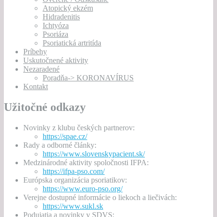
Atopický ekzém
Hidradenitis
Ichtyóza
Psoriáza
Psoriatická artritída
Príbehy
Uskutočnené aktivity
Nezaradené
Poradňa-> KORONAVÍRUS
Kontakt
Užitočné odkazy
Novinky z klubu českých partnerov:
https://spae.cz/
Rady a odborné články:
https://www.slovenskypacient.sk/
Medzinárodné aktivity spoločnosti IFPA:
https://ifpa-pso.com/
Európska organizácia psoriatikov:
https://www.euro-pso.org/
Verejne dostupné informácie o liekoch a liečivách:
https://www.sukl.sk
Podujatia a novinky v SDVS: