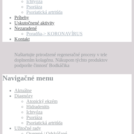
Ichtyóza
Psoriáza
Psoriatická artritída
Príbehy
Uskutočnené aktivity
Nezaradené
Poradňa-> KORONAVÍRUS
Kontakt
Naštartujte prirodzené regeneračné procesy v tele
doplnením kolagénu. Nákupom týchto produktov
podporíte činnosť Bodkáčika
Navigačné menu
Aktuálne
Diagnózy
Atopický ekzém
Hidradenitis
Ichtyóza
Psoriáza
Psoriatická artritída
Užitočné rady
Overené / Odskúšané