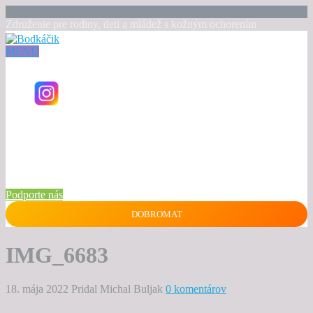
Združenie pre rodiny, deti a mládež s kožným ochorením
MENU
Podporte nás
DOBROMAT
IMG_6683
18. mája 2022
Pridal Michal Buljak
0 komentárov