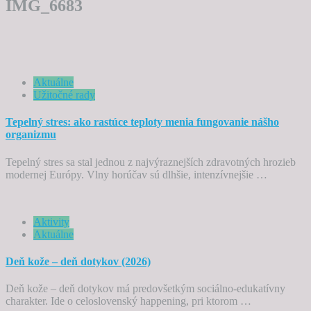
IMG_6683
Aktuálne
Užitočné rady
Tepelný stres: ako rastúce teploty menia fungovanie nášho
organizmu
Tepelný stres sa stal jednou z najvýraznejších zdravotných hrozieb
modernej Európy. Vlny horúčav sú dlhšie, intenzívnejšie …
Aktivity
Aktuálne
Deň kože – deň dotykov (2026)
Deň kože – deň dotykov má predovšetkým sociálno-edukatívny
charakter. Ide o celoslovenský happening, pri ktorom …