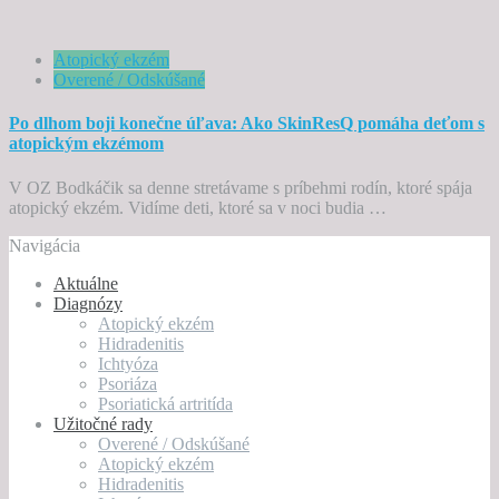
Atopický ekzém
Overené / Odskúšané
Po dlhom boji konečne úľava: Ako SkinResQ pomáha deťom s
atopickým ekzémom
V OZ Bodkáčik sa denne stretávame s príbehmi rodín, ktoré spája
atopický ekzém. Vidíme deti, ktoré sa v noci budia …
Navigácia
Aktuálne
Diagnózy
Atopický ekzém
Hidradenitis
Ichtyóza
Psoriáza
Psoriatická artritída
Užitočné rady
Overené / Odskúšané
Atopický ekzém
Hidradenitis