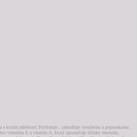
la s kozím mliekom: Hydratuje , zabraňuje vysušeniu a popraskaniu
o vitamínu E a vitamín A, ktorý spomaľuje účinky starnutia,