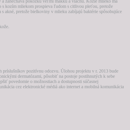
brý a zanecháva pokožku veľmi mäkkú a vláčnu. Kozie mlieko má
 s kozím mliekom prospieva ľudom s citlivou pleťou, pretože
s akné, pretože bielkoviny v mlieku zabíjajú baktérie spôsobujúce
kože.
ných príslušníkov pozitívnu odozvu. Úlohou projektu v r. 2013 bude
onickými dermatózami, pôsobiť na postoje postihnutých k sebe
lepšiť povedomie o možnostiach a dostupnosti súčasnej
unikácia cez elektronické médiá ako internet a mobilná komunikácia