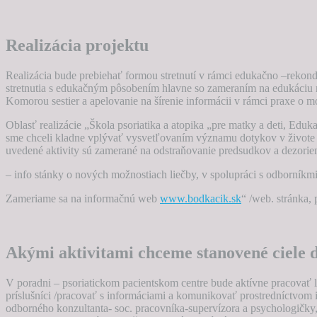
Realizácia projektu
Realizácia bude prebiehať formou stretnutí v rámci edukačno –rekond
stretnutia s edukačným pôsobením hlavne so zameraním na edukáciu ma
Komorou sestier a apelovanie na šírenie informácii v rámci praxe o mož
Oblasť realizácie „Škola psoriatika a atopika „pre matky a deti, Edu
sme chceli kladne vplývať vysvetľovaním významu dotykov v živote j
uvedené aktivity sú zamerané na odstraňovanie predsudkov a dezorient
– info stánky o nových možnostiach liečby, v spolupráci s odborník
Zameriame sa na informačnú web
www.bodkacik.sk
“ /web. stránka,
Akými aktivitami chceme stanovené ciele 
V poradni – psoriatickom pacientskom centre bude aktívne pracovať lekt
príslušníci /pracovať s informáciami a komunikovať prostredníctvom
odborného konzultanta- soc. pracovníka-supervízora a psychologičky,