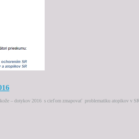
016
ň kože – dotykov 2016 s cieľom zmapovať problematiku atopikov v S