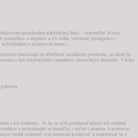
dníctvom poradenskej telefonickej linky – nepretržite. Kurzy,
psoriatikov a atopikov a ich rodín, verejnosť.Spolupráca s
 individuálnej a skupinovej forme / .
úsenosti poukazujú na dôležitosť sociálneho prostredia, na ktoré by
reniami a tiež neinfekčného charakteru chronických dermatóz. Všetky
e príbehov
mi a ich rodinami . Tu by sa učili postihnutí klienti /ich rodinný
soriatikov a nevynímajúc aj mamičky s deťmi s atopiou. S pomocou
siacov mohli zvládnuť svoj handicap korigovať a zorientovať sa v