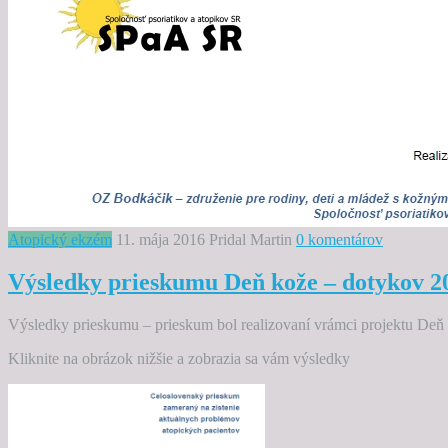
Atopický ekzém
11. mája 2016
Pridal Martin
0 komentárov
Výsledky prieskumu Deň kože – dotykov 2
Výsledky prieskumu – prieskum bol realizovaní vrámci projektu De
Kliknite na obrázok nižšie a zobrazia sa vám výsledky