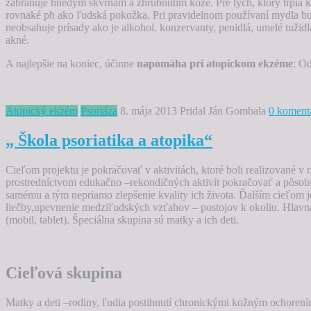
zabraňuje hnedým škvrnám a zhrubnutím kože. Pre tých, ktorý trpia
rovnaké ph ako ľudská pokožka. Pri pravidelnom používaní mydla bu
neobsahuje prísady ako je alkohol, konzervanty, penidlá, umelé tuži
akné.
A najlepšie na koniec, účinne
napomáha pri atopickom ekzéme
: Od
Atopický ekzém
Psoriáza
8. mája 2013
Pridal Ján Gombala
0 koment
„ Škola psoriatika a atopika“
Cieľom projektu je pokračovať v aktivitách, ktoré boli realizované v r
prostredníctvom edukačno –rekondičných aktivít pokračovať a pôsobi
samému a tým nepriamo zlepšenie kvality ich života. Ďalším cieľom j
liečby,upevnenie medziľudských vzťahov – postojov k okoliu. Hlavná 
(mobil, tablet). Špeciálna skupina sú matky a ich deti.
Cieľová skupina
Matky a deti –rodiny, ľudia postihnutí chronickými kožným ochorením,