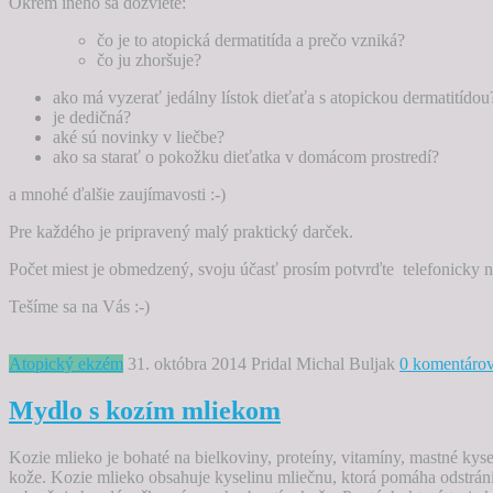
Okrem iného sa dozviete:
čo je to atopická dermatitída a prečo vzniká?
čo ju zhoršuje?
ako má vyzerať jedálny lístok dieťaťa s atopickou dermatitídou
je dedičná?
aké sú novinky v liečbe?
ako sa starať o pokožku dieťatka v domácom prostredí?
a mnohé ďalšie zaujímavosti :-)
Pre každého je pripravený malý praktický darček.
Počet miest je obmedzený, svoju účasť prosím potvrďte telefonicky n
Tešíme sa na Vás :-)
Atopický ekzém
31. októbra 2014
Pridal Michal Buljak
0 komentáro
Mydlo s kozím mliekom
Kozie mlieko je bohaté na bielkoviny, proteíny, vitamíny, mastné ky
kože. Kozie mlieko obsahuje kyselinu mliečnu, ktorá pomáha odstrán