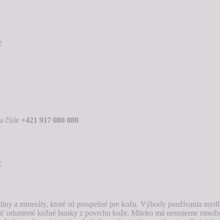
?
a čísle
+421 917 080 080
v
seliny a minerály, ktoré sú prospešné pre kožu. Výhody používania myd
iť odumreté kožné bunky z povrchu kože. Mlieko má nesmierne množstv