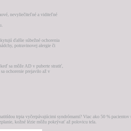
ové, nevyliečiteľné a viditeľné
u.
kytujú ďalšie súbežné ochorenia
dchy, potravinovej alergie či
keď sa môže AD v puberte stratiť,
 sa ochorenie prejavilo až v
matitídou trpia vyčerpávajúcimi syndrómami? Viac ako 50 % pacientov u
planie, kožné lézie môžu pokrývať až polovicu tela.