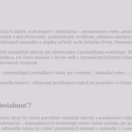
ičných aktivít, workshopov v informačno – poradenskom centre, prostre
tiek a detí-ošetrovanie, predchádzanie recidívam, edukácia samotných 
nostiach psoriatika a atopika začleniť sa do bežného života. Stretnutia
kačné rekondičné aktivity pre adolescentov s prednáškami,workshopy. Sk
edinca, ich častej absencie v živote osôb s chronickými kožnými ocho
ovanosti verejnosti .
mi –dermatológmi prednáškové bloky pre verejnosť , edukačné video…..
 poradňa lekárov/, získavanie pozitívnych reakcií od pacientov vo form
dosiahnuť?
or, ktorý by viedol pravidelne edukačné aktivity a poradenstvo s klient
 informačno – komunikačných technológií vrámci online poradne pre p
 odborného lekára by vrámci pravidelných stretnutí v rozmedzí 1-2 me