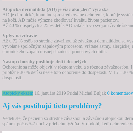
Atopická dermatitída (AD) je viac ako „len“ vyrážka
AD je chronické, imunitne sprostredkované ochorenie, ktoré je systém
na koži. AD môže výrazne zhoršovať kvalitu života pacientov.
Až 40 % dospelých a 25 % detí s AD zakúsili vo svojom živote šikan
Vplyv na zdravie
Až u 72 % osôb so stredne závažnou až závažnou dermatitídou sa vys
vyvolané spoločným zápalovým procesom, vrátane astmy, alergickej ná
chronického zápalu nosnej sliznice a prínosových dutín.
Nástup choroby postihuje deti i dospelých
Ochorenie sa môže objaviť v rôznom veku a s rôznou závažnosťou. I 
približne 30 % detí si nesie toto ochorenie do dospelosti. V 15 – 30 %
dospelosti.
Atopický ekzém
16. januára 2019
Pridal Michal Buljak
0 komentárov
Aj vás postihujú tieto problémy?
Vedeli ste, že pacienti so stredne závažnou a závažnou atopickou der
spánok počas 5-7 nocí v priebehu týždňa. V období, keď ochorenie vz