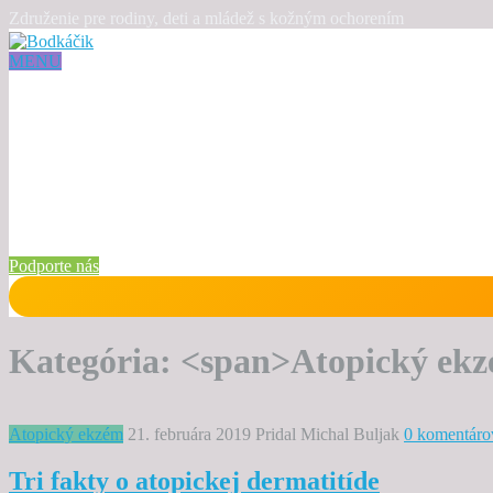
Združenie pre rodiny, deti a mládež s kožným ochorením
MENU
Podporte nás
Kategória: <span>Atopický ek
Atopický ekzém
21. februára 2019
Pridal Michal Buljak
0 komentáro
Tri fakty o atopickej dermatitíde