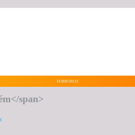
DOBROMAT
zém</span>
v