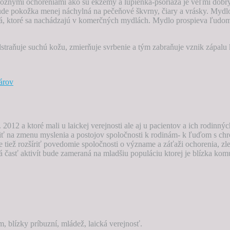
 kožnými ochoreniami ako sú ekzémy a lupienka-psoriáza je veľmi do
de pokožka menej náchylná na pečeňové škvrny, čiary a vrásky. Mydlo
dlá, ktoré sa nachádzajú v komerčných mydlách. Mydlo prospieva ľudom 
straňuje suchú kožu, zmierňuje svrbenie a tým zabraňuje vznik zápalu 
árov
. 2012 a ktoré mali u laickej verejnosti ale aj u pacientov a ich rodin
ť na zmenu myslenia a postojov spoločnosti k rodinám- k ľuďom s chr
e tiež rozšíriť povedomie spoločnosti o význame a záťaži ochorenia, z
časť aktivít bude zameraná na mladšiu populáciu ktorej je blízka kom
 blízky príbuzní, mládež, laická verejnosť.