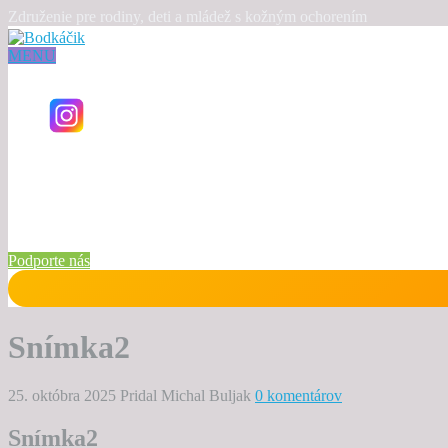
Združenie pre rodiny, deti a mládež s kožným ochorením
MENU
Podporte nás
Snímka2
25. októbra 2025
Pridal Michal Buljak
0 komentárov
Snímka2