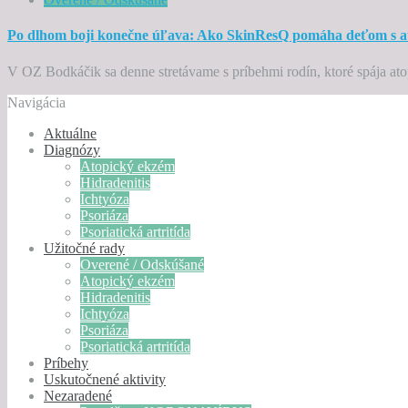
Po dlhom boji konečne úľava: Ako SkinResQ pomáha deťom s 
V OZ Bodkáčik sa denne stretávame s príbehmi rodín, ktoré spája ato
Navigácia
Aktuálne
Diagnózy
Atopický ekzém
Hidradenitis
Ichtyóza
Psoriáza
Psoriatická artritída
Užitočné rady
Overené / Odskúšané
Atopický ekzém
Hidradenitis
Ichtyóza
Psoriáza
Psoriatická artritída
Príbehy
Uskutočnené aktivity
Nezaradené