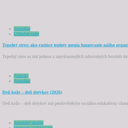
Aktuálne
Užitočné rady
Tepelný stres: ako rastúce teploty menia fungovanie nášho orga
Tepelný stres sa stal jednou z najvýraznejších zdravotných hrozieb m
Aktivity
Aktuálne
Deň kože – deň dotykov (2026)
Deň kože – deň dotykov má predovšetkým sociálno-edukatívny charak
Atopický ekzém
Overené / Odskúšané