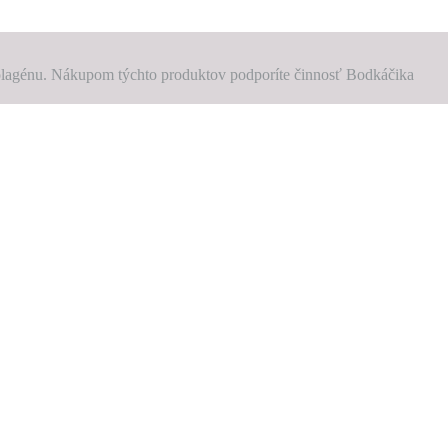
 kolagénu. Nákupom týchto produktov podporíte činnosť Bodkáčika