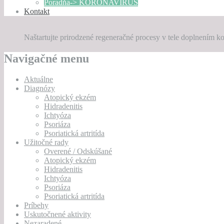
Poradňa-> KORONAVÍRUS
Kontakt
Naštartujte prirodzené regeneračné procesy v tele doplnením
Navigačné menu
Aktuálne
Diagnózy
Atopický ekzém
Hidradenitis
Ichtyóza
Psoriáza
Psoriatická artritída
Užitočné rady
Overené / Odskúšané
Atopický ekzém
Hidradenitis
Ichtyóza
Psoriáza
Psoriatická artritída
Príbehy
Uskutočnené aktivity
Nezaradené