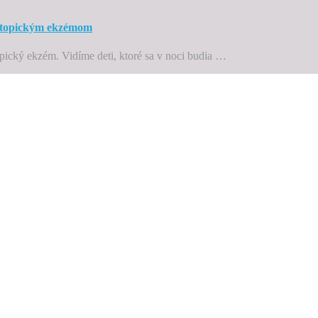
atopickým ekzémom
pický ekzém. Vidíme deti, ktoré sa v noci budia …