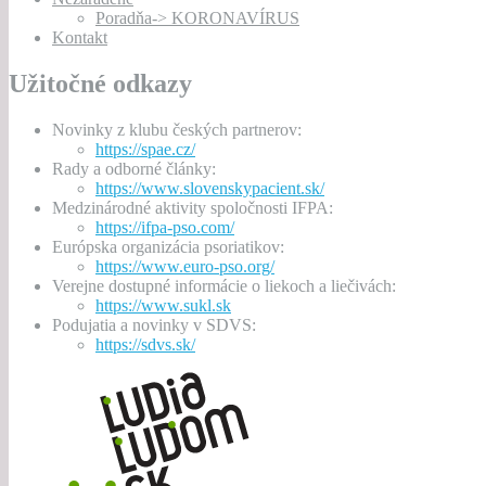
Poradňa-> KORONAVÍRUS
Kontakt
Užitočné odkazy
Novinky z klubu českých partnerov:
https://spae.cz/
Rady a odborné články:
https://www.slovenskypacient.sk/
Medzinárodné aktivity spoločnosti IFPA:
https://ifpa-pso.com/
Európska organizácia psoriatikov:
https://www.euro-pso.org/
Verejne dostupné informácie o liekoch a liečivách:
https://www.sukl.sk
Podujatia a novinky v SDVS:
https://sdvs.sk/