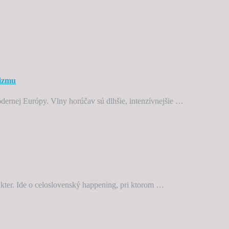
nizmu
odernej Európy. Vlny horúčav sú dlhšie, intenzívnejšie …
ter. Ide o celoslovenský happening, pri ktorom …