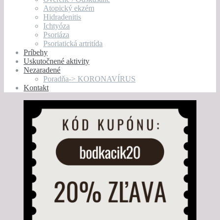
Atopický ekzém
Hidradenitis
Ichtyóza
Psoriáza
Psoriatická artritída
Príbehy
Uskutočnené aktivity
Nezaradené
Poradňa-> KORONAVÍRUS
Kontakt