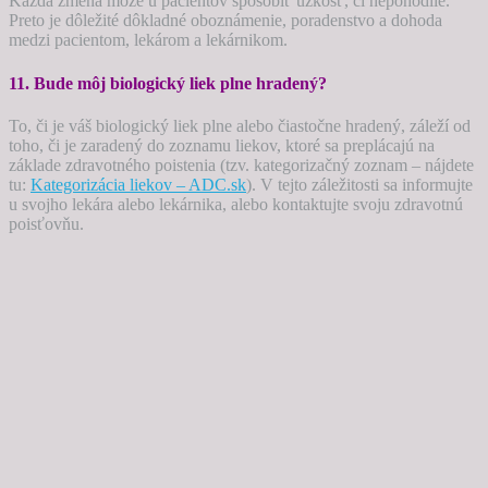
Každá zmena môže u pacientov spôsobiť úzkosť, či nepohodlie.
Preto je dôležité dôkladné oboznámenie, poradenstvo a dohoda
medzi pacientom, lekárom a lekárnikom.
11. Bude môj biologický liek plne hradený?
To, či je váš biologický liek plne alebo čiastočne hradený, záleží od
toho, či je zaradený do zoznamu liekov, ktoré sa preplácajú na
základe zdravotného poistenia (tzv. kategorizačný zoznam – nájdete
tu:
Kategorizácia liekov – ADC.sk
). V tejto záležitosti sa informujte
u svojho lekára alebo lekárnika, alebo kontaktujte svoju zdravotnú
poisťovňu.