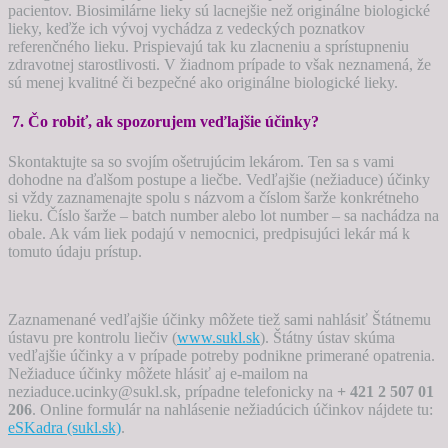
pacientov. Biosimilárne lieky sú lacnejšie než originálne biologické
lieky, keďže ich vývoj vychádza z vedeckých poznatkov
referenčného lieku. Prispievajú tak ku zlacneniu a sprístupneniu
zdravotnej starostlivosti. V žiadnom prípade to však neznamená, že
sú menej kvalitné či bezpečné ako originálne biologické lieky.
7. Čo robiť, ak spozorujem veďlajšie účinky?
Skontaktujte sa so svojím ošetrujúcim lekárom. Ten sa s vami
dohodne na ďalšom postupe a liečbe. Vedľajšie (nežiaduce) účinky
si vždy zaznamenajte spolu s názvom a číslom šarže konkrétneho
lieku. Číslo šarže – batch number alebo lot number – sa nachádza na
obale. Ak vám liek podajú v nemocnici, predpisujúci lekár má k
tomuto údaju prístup.
Zaznamenané vedľajšie účinky môžete tiež sami nahlásiť Štátnemu
ústavu pre kontrolu liečiv (
www.sukl.sk
). Štátny ústav skúma
vedľajšie účinky a v prípade potreby podnikne primerané opatrenia.
Nežiaduce účinky môžete hlásiť aj e-mailom na
neziaduce.ucinky@sukl.sk, prípadne telefonicky na
+ 421 2 507 01
206
. Online formulár na nahlásenie nežiadúcich účinkov nájdete tu:
eSKadra (sukl.sk)
.