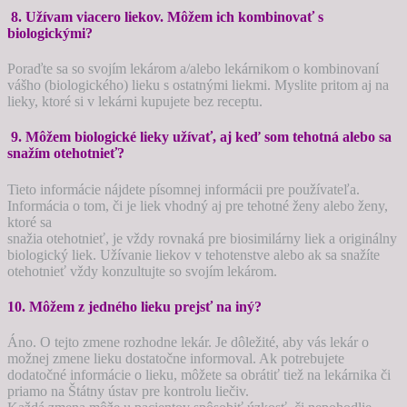
8. Užívam viacero liekov. Môžem ich kombinovať s
biologickými?
Poraďte sa so svojím lekárom a/alebo lekárnikom o kombinovaní
vášho (biologického) lieku s ostatnými liekmi. Myslite pritom aj na
lieky, ktoré si v lekárni kupujete bez receptu.
9. Môžem biologické lieky užívať, aj keď som tehotná alebo sa
snažím otehotnieť?
Tieto informácie nájdete písomnej informácii pre používateľa.
Informácia o tom, či je liek vhodný aj pre tehotné ženy alebo ženy,
ktoré sa
snažia otehotnieť, je vždy rovnaká pre biosimilárny liek a originálny
biologický liek. Užívanie liekov v tehotenstve alebo ak sa snažíte
otehotnieť vždy konzultujte so svojím lekárom.
10. Môžem z jedného lieku prejsť na iný?
Áno. O tejto zmene rozhodne lekár. Je dôležité, aby vás lekár o
možnej zmene lieku dostatočne informoval. Ak potrebujete
dodatočné informácie o lieku, môžete sa obrátiť tiež na lekárnika či
priamo na Štátny ústav pre kontrolu liečiv.