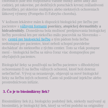
chorobách (kde telo rozpoznáva vlastné bunky alebo látky ako
cudzie), pri rakovine, pri dedičných poruchách krvnej zrážanlivosti
(hemofílie), pri skleróze multiplex alebo niektorých ochoreniach
látkovej výmeny (Pompeho či Fabryho choroba).
V kožnom lekárstve mám k dispozícii biologickú pre liečbu pre
pacientov s
vážnymi formami
psoriázy, atopickej dermatitídy a
hidradenitídy
. Donedávna bola možnosť predpisovania biologickej
liečby povolená len pre niekoľko málo pracovísk na Slovensku –
tzv.
centrá pre biologickú liečbu
a tým pádom bola liečba
nedostupná pre pacientov, ktorí neboli schopní pravidelne
dochádzať do niektorého z týchto centier. Toto sa však postupne
mení – biologická liečba sa stáva čoraz viac dostupnejšou pre
obyčajných pacientov.
Biologické lieky sa používajú na liečbu pacientov s dlhodobými
ochoreniami či na liečbu vážnych ochorení, ktoré boli doteraz
neliečiteľné. Vývoj sa nezastavuje, objavujú sa nové biologické
lieky na liečbu iných ochorení. Často sú podávané injekčne alebo
prostredníctvom infúzie.
3. Čo je to biosimilárny liek?
Biosimilárny liek (t.j. biologicky podobný liek, niekedy nazývaný aj
biosimilár), je biologický liek, ktorý sa veľmi podobá na originálny