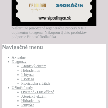
Naštartujte prirodzené regeneračné procesy v tele
doplnením kolagénu. Nákupom týchto produktov
podporíte činnosť Bodkáčika
Navigačné menu
Aktuálne
Diagnózy
Atopický ekzém
Hidradenitis
Ichtyóza
Psoriáza
Psoriatická artritída
Užitočné rady
Overené / Odskúšané
Atopický ekzém
Hidradenitis
Ichtyóza