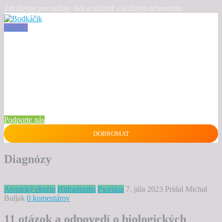
Združenie pre rodiny, deti a mládež s kožným ochorením
MENU
Podporte nás
DOBROMAT
Diagnózy
Atopický ekzém
Hidradenitis
Psoriáza
7. júla 2023
Pridal Michal
Buljak
0 komentárov
11 otázok a odpovedí o biologických