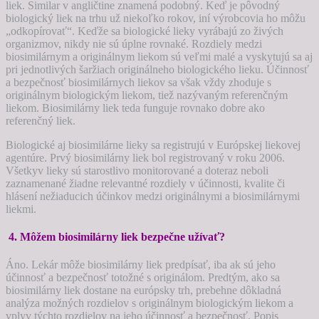
liek. Similar v angličtine znamená podobný. Keď je pôvodný
biologický liek na trhu už niekoľko rokov, iní výrobcovia ho môžu
„odkopírovať“. Keďže sa biologické lieky vyrábajú zo živých
organizmov, nikdy nie sú úplne rovnaké. Rozdiely medzi
biosimilárnym a originálnym liekom sú veľmi malé a vyskytujú sa aj
pri jednotlivých šaržiach originálneho biologického lieku. Účinnosť
a bezpečnosť biosimilárnych liekov sa však vždy zhoduje s
originálnym biologickým liekom, tiež nazývaným referenčným
liekom. Biosimilárny liek teda funguje rovnako dobre ako
referenčný liek.
Biologické aj biosimilárne lieky sa registrujú v Európskej liekovej
agentúre. Prvý biosimilárny liek bol registrovaný v roku 2006.
Všetkyv lieky sú starostlivo monitorované a doteraz neboli
zaznamenané žiadne relevantné rozdiely v účinnosti, kvalite či
hlásení nežiaducich účinkov medzi originálnymi a biosimilárnymi
liekmi.
4. Môžem biosimilárny liek bezpečne užívať?
Áno. Lekár môže biosimilárny liek predpísať, iba ak sú jeho
účinnosť a bezpečnosť totožné s originálom. Predtým, ako sa
biosimilárny liek dostane na európsky trh, prebehne dôkladná
analýza možných rozdielov s originálnym biologickým liekom a
vplyv týchto rozdielov na jeho účinnosť a bezpečnosť. Popis