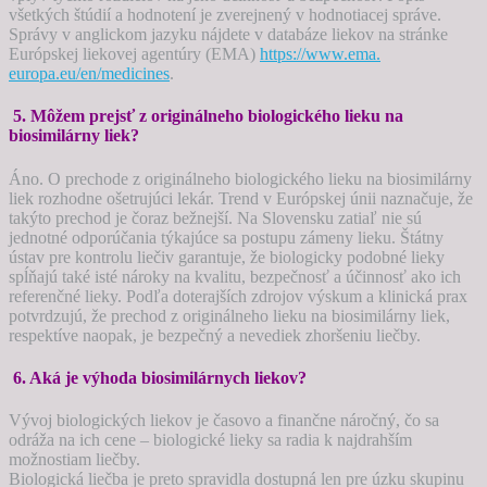
všetkých štúdií a hodnotení je zverejnený v hodnotiacej správe.
Správy v anglickom jazyku nájdete v databáze liekov na stránke
Európskej liekovej agentúry (EMA)
https://www.ema.
europa.eu/en/medicines
.
5. Môžem prejsť z originálneho biologického lieku na
biosimilárny liek?
Áno. O prechode z originálneho biologického lieku na biosimilárny
liek rozhodne ošetrujúci lekár. Trend v Európskej únii naznačuje, že
takýto prechod je čoraz bežnejší. Na Slovensku zatiaľ nie sú
jednotné odporúčania týkajúce sa postupu zámeny lieku. Štátny
ústav pre kontrolu liečiv garantuje, že biologicky podobné lieky
spĺňajú také isté nároky na kvalitu, bezpečnosť a účinnosť ako ich
referenčné lieky. Podľa doterajších zdrojov výskum a klinická prax
potvrdzujú, že prechod z originálneho lieku na biosimilárny liek,
respektíve naopak, je bezpečný a nevediek zhoršeniu liečby.
6. Aká je výhoda biosimilárnych liekov?
Vývoj biologických liekov je časovo a finančne náročný, čo sa
odráža na ich cene – biologické lieky sa radia k najdrahším
možnostiam liečby.
Biologická liečba je preto spravidla dostupná len pre úzku skupinu