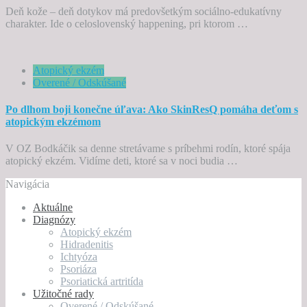
Deň kože – deň dotykov má predovšetkým sociálno-edukatívny
charakter. Ide o celoslovenský happening, pri ktorom …
Atopický ekzém
Overené / Odskúšané
Po dlhom boji konečne úľava: Ako SkinResQ pomáha deťom s
atopickým ekzémom
V OZ Bodkáčik sa denne stretávame s príbehmi rodín, ktoré spája
atopický ekzém. Vidíme deti, ktoré sa v noci budia …
Navigácia
Aktuálne
Diagnózy
Atopický ekzém
Hidradenitis
Ichtyóza
Psoriáza
Psoriatická artritída
Užitočné rady
Overené / Odskúšané