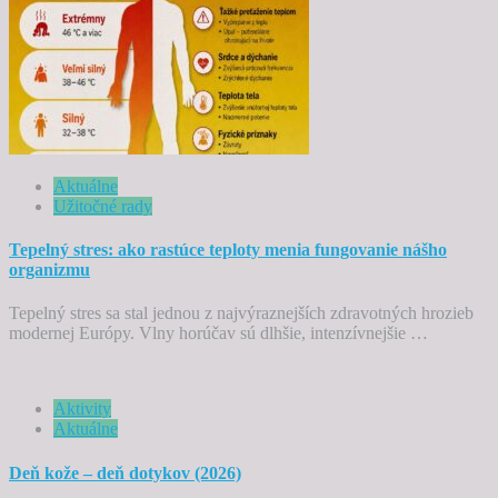
Aktuálne
Užitočné rady
Tepelný stres: ako rastúce teploty menia fungovanie nášho
organizmu
Tepelný stres sa stal jednou z najvýraznejších zdravotných hrozieb
modernej Európy. Vlny horúčav sú dlhšie, intenzívnejšie …
Aktivity
Aktuálne
Deň kože – deň dotykov (2026)