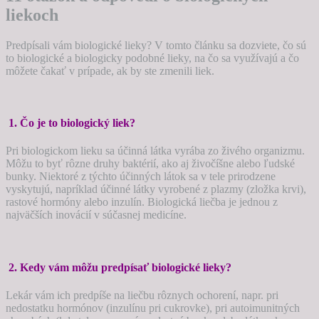
liekoch
Predpísali vám biologické lieky? V tomto článku sa dozviete, čo sú
to biologické a biologicky podobné lieky, na čo sa využívajú a čo
môžete čakať v prípade, ak by ste zmenili liek.
1. Čo je to biologický liek?
Pri biologickom lieku sa účinná látka vyrába zo živého organizmu.
Môžu to byť rôzne druhy baktérií, ako aj živočíšne alebo ľudské
bunky. Niektoré z týchto účinných látok sa v tele prirodzene
vyskytujú, napríklad účinné látky vyrobené z plazmy (zložka krvi),
rastové hormóny alebo inzulín. Biologická liečba je jednou z
najväčších inovácií v súčasnej medicíne.
2. Kedy vám môžu predpísať biologické lieky?
Lekár vám ich predpíše na liečbu rôznych ochorení, napr. pri
nedostatku hormónov (inzulínu pri cukrovke), pri autoimunitných